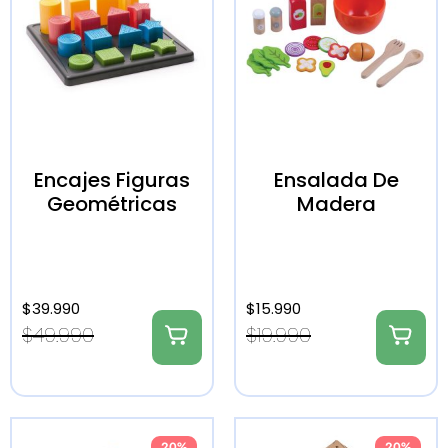
Encajes Figuras
Ensalada De
Geométricas
Madera
$
39.990
$
15.990
$
49.990
$
19.990
20%
20%