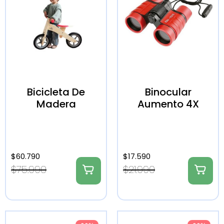
Bicicleta De
Binocular
Madera
Aumento 4X
$
60.790
$
17.590
$
75.990
$
21.990