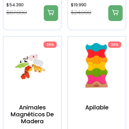
$
54.390
$
19.990
$
67.990
$
24.990
20%
20%
Animales
Apilable
Magnéticos De
Madera