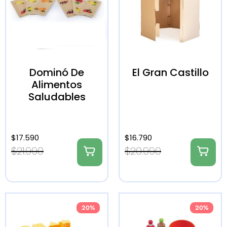
Dominó De
El Gran Castillo
Alimentos
Saludables
$
17.590
$
16.790
$
21.990
$
20.990
20%
20%