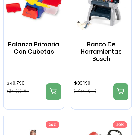
Balanza Primaria
Banco De
Con Cubetas
Herramientas
Bosch
$
40.790
$
39.190
$
50.990
$
48.990
20%
20%