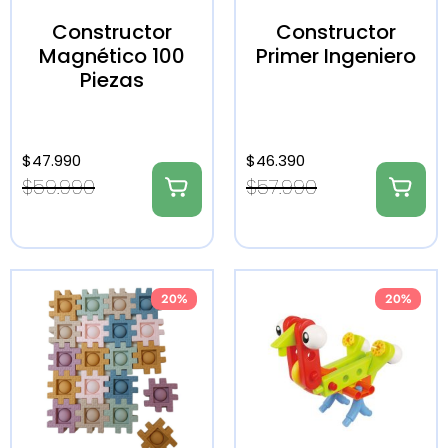
Constructor
Constructor
Magnético 100
Primer Ingeniero
Piezas
$
47.990
$
46.390
$
59.990
$
57.990
20%
20%