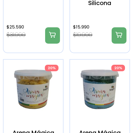
Silicona
$
25.590
$
15.990
$
31.990
$
19.990
20%
20%
Arena Mágica
Arena Mágica