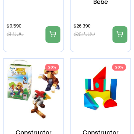
Bebé
$
9.590
$
26.390
$
11.990
$
32.990
20%
20%
Constructor
Constructor