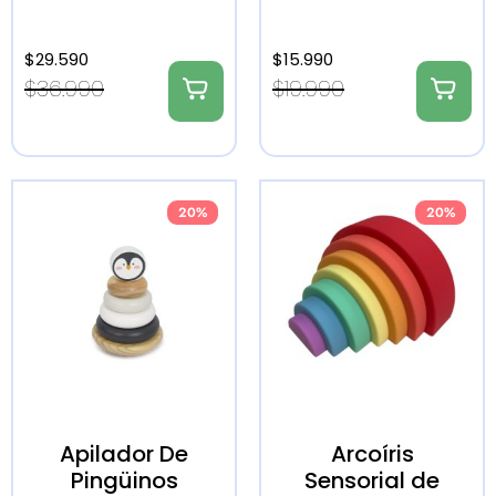
$
29.590
$
15.990
$
36.990
$
19.990
20%
20%
Apilador De
Arcoíris
Pingüinos
Sensorial de