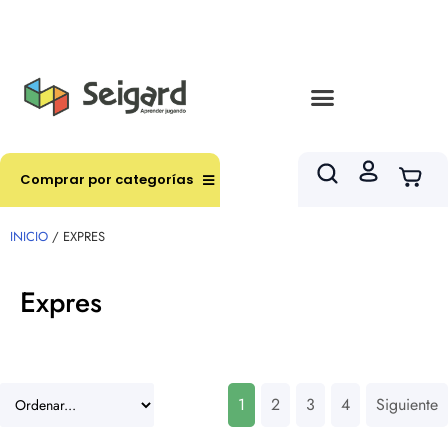
Envíos en hasta 3 horas en comunas y productos
seleccionados RM
Comprar por categorías
INICIO
/ EXPRES
Expres
1
2
3
4
Siguiente