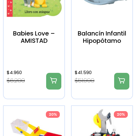
Babies Love –
Balancín Infantil
AMISTAD
Hipopótamo
$
4.960
$
41.590
$
6.200
$
51.990
20%
20%