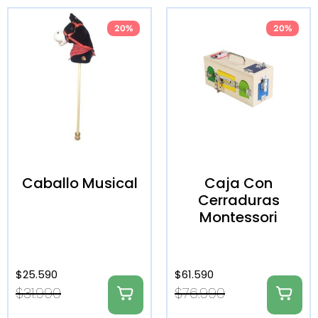
20%
20%
Caballo Musical
Caja Con
Cerraduras
Montessori
$
25.590
$
61.590
$
31.990
$
76.990