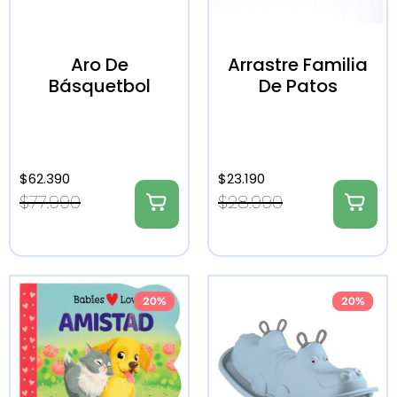
Aro De
Arrastre Familia
Básquetbol
De Patos
$
62.390
$
23.190
$
77.990
$
28.990
20%
20%