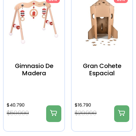
Gimnasio De
Gran Cohete
Madera
Espacial
$
40.790
$
16.790
$
50.990
$
20.990