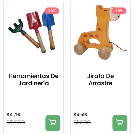
20%
20%
Herramientas De
Jirafa De
Jardinería
Arrastre
$
4.790
$
9.590
$
5.990
$
11.990