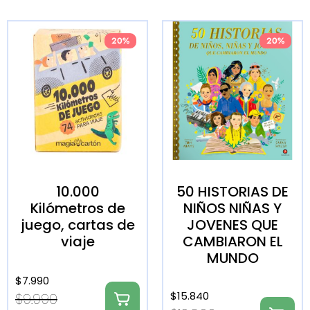
20%
20%
10.000
50 HISTORIAS DE
Kilómetros de
NIÑOS NIÑAS Y
juego, cartas de
JOVENES QUE
viaje
CAMBIARON EL
MUNDO
$
7.990
$
15.840
$
9.990