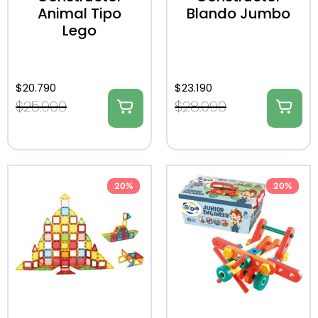
Animal Tipo
Blando Jumbo
Lego
$
20.790
$
23.190
$
25.990
$
28.990
20%
20%