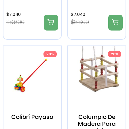
$
7.040
$
7.040
$
8.800
$
8.800
20%
20%
Colibrí Payaso
Columpio De
Madera Para