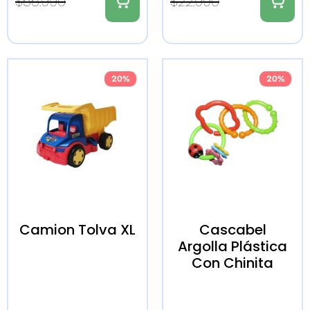
$
55.990
$
22.990
20%
20%
Camion Tolva XL
Cascabel
Argolla Plástica
Con Chinita