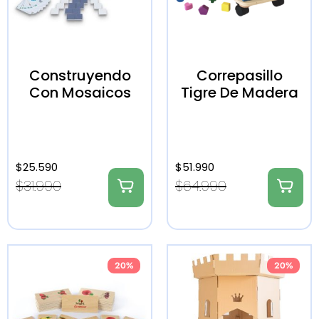
Construyendo
Correpasillo
Con Mosaicos
Tigre De Madera
$
25.590
$
51.990
$
31.990
$
64.990
20%
20%