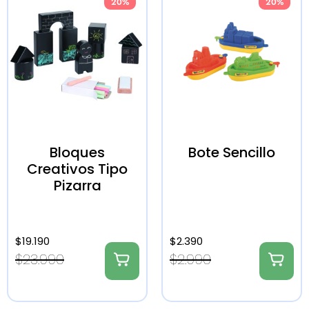
20%
20%
Bloques
Bote Sencillo
Creativos Tipo
Pizarra
$
19.190
$
2.390
$
23.990
$
2.990