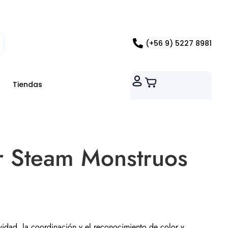
ados RM
(+56 9) 5227 8981
Tiendas
r Steam Monstruos
ividad, la coordinación y el reconocimiento de color y