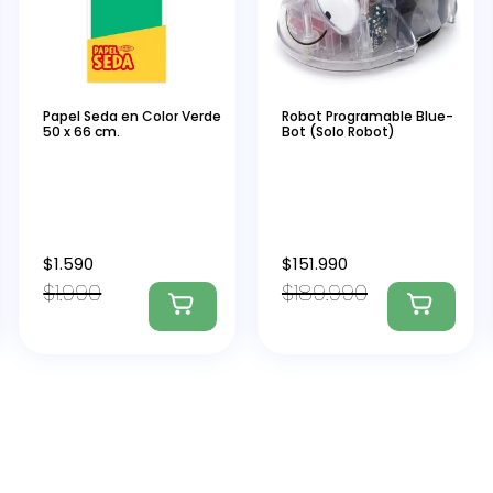
Papel Seda en Color Verde
Robot Programable Blue-
50 x 66 cm.
Bot (Solo Robot)
$
1.590
$
151.990
$
1.990
$
189.990