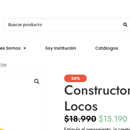
 en hasta 3 horas en comunas y productos seleccion
nes Somos
Soy Institución
Catálogos
COS
20%
Constructo
Locos
$
18.990
$
15.190
Estimula el pensamiento, la creat