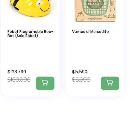
Robot Programable Bee-
Vamos al Mercadito
Bot (Solo Robot)
$
128.790
$
5.590
$
160.990
$
6.990