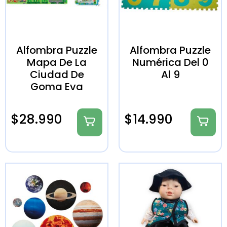
Alfombra Puzzle
Alfombra Puzzle
Mapa De La
Numérica Del 0
Ciudad De
Al 9
Goma Eva
$
28.990
$
14.990