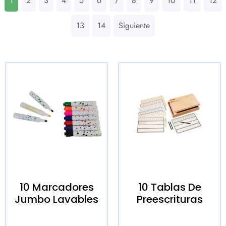
1
2
3
4
5
6
7
8
9
10
11
12
13
14
Siguiente
10 Marcadores
10 Tablas De
Jumbo Lavables
Preescrituras