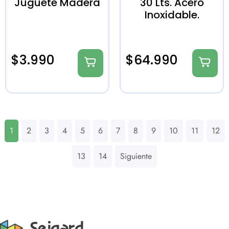
Juguete Madera
30 Lts. Acero
Inoxidable.
$
3.990
$
64.990
1
2
3
4
5
6
7
8
9
10
11
12
13
14
Siguiente