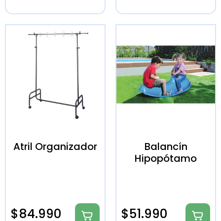
Atril Organizador
Balancín
Hipopótamo
$
84.990
$
51.990