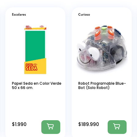
Escolares
Curioso
Papel Seda en Color Verde
Robot Programable Blue-
50 x 66 cm.
Bot (Solo Robot)
$
1.990
$
189.990