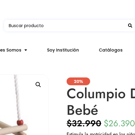
 en hasta 3 horas en comunas y productos seleccion
nes Somos
Soy Institución
Catálogos
20%
Columpio 
Bebé
$
32.990
$
26.390
Estimula la motricidad en los niñ