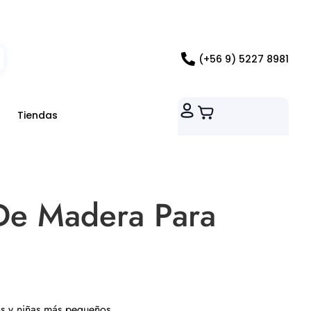
ados RM
(+56 9) 5227 8981
Tiendas
De Madera Para
os y niñas más pequeños.