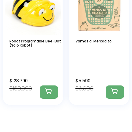
Robot Programable Bee-Bot
Vamos al Mercadito
(Solo Robot)
$
128.790
$
5.590
$
160.990
$
6.990