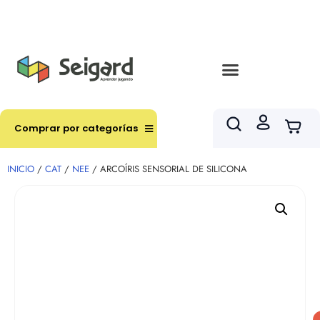
Envíos en hasta 3 horas en comunas y productos
seleccionados RM
Comprar por categorías
INICIO
/
CAT
/
NEE
/ ARCOÍRIS SENSORIAL DE SILICONA