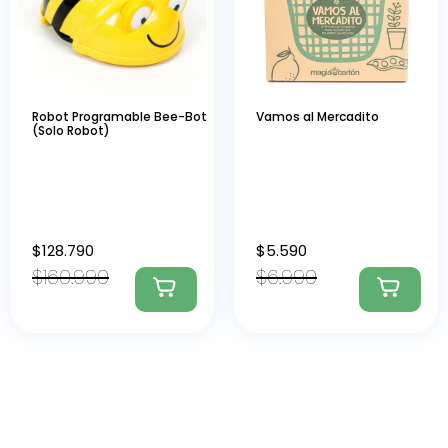
Robot Programable Bee-Bot
Vamos al Mercadito
(Solo Robot)
$
128.790
$
5.590
$
160.990
$
6.990