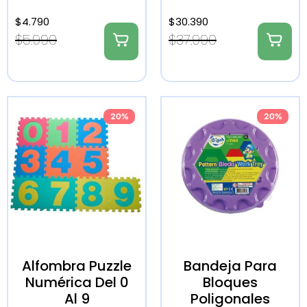
$
4.790
$
30.390
$
5.990
$
37.990
20%
20%
Alfombra Puzzle
Bandeja Para
Numérica Del 0
Bloques
Al 9
Poligonales