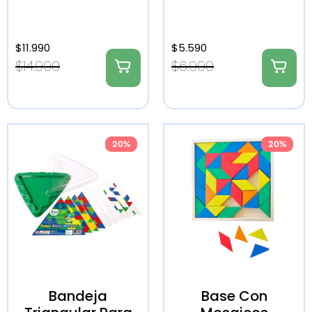
$
11.990
$
5.590
$
14.990
$
6.990
20%
20%
Bandeja
Base Con