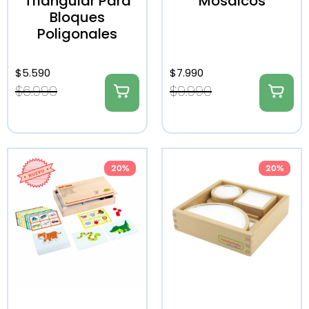
Triangular Para
Mosaicos
Bloques
Poligonales
$
5.590
$
7.990
$
6.990
$
9.990
20%
20%