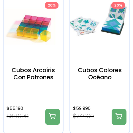
20%
20%
Cubos Arcoíris
Cubos Colores
Con Patrones
Océano
$
55.190
$
59.990
$
68.990
$
74.990