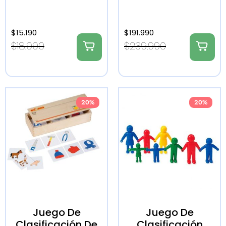
$
15.190
$
191.990
$
18.990
$
239.990
20%
20%
Juego De
Juego De
Clasificación De
Clasificación