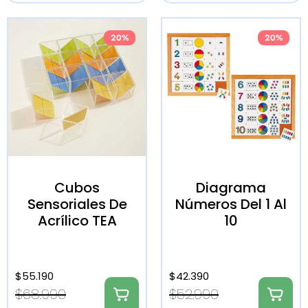
20%
20%
Cubos
Diagrama
Sensoriales De
Números Del 1 Al
Acrílico TEA
10
$
55.190
$
42.390
$
68.990
$
52.990