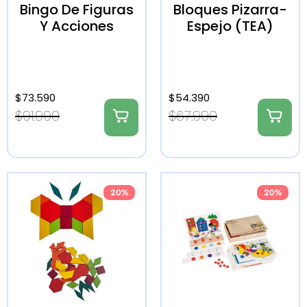
Bingo De Figuras
Bloques Pizarra-
Y Acciones
Espejo (TEA)
$
73.590
$
54.390
$
91.990
$
67.990
20%
20%