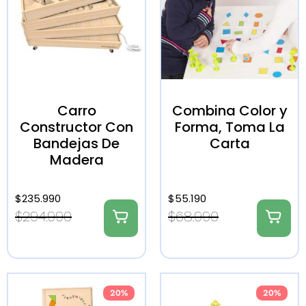
Carro
Combina Color y
Constructor Con
Forma, Toma La
Bandejas De
Carta
Madera
$
235.990
$
55.190
$
294.990
$
68.990
20%
20%