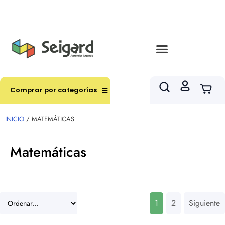
Envíos en hasta 3 horas en comunas y productos
seleccionados RM
Comprar por categorías
INICIO
/ MATEMÁTICAS
Matemáticas
1
2
Siguiente