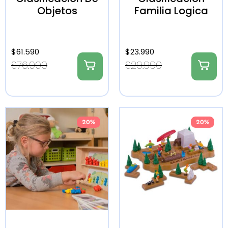
Objetos
Familia Logica
$
61.590
$
23.990
$
76.990
$
29.990
20%
20%