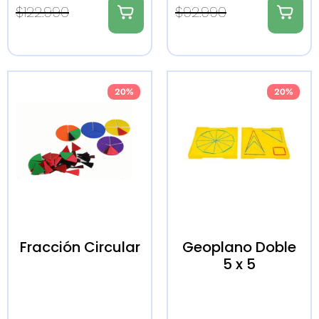
$
122.990
$
92.990
20%
20%
Fracción Circular
Geoplano Doble
5 x 5