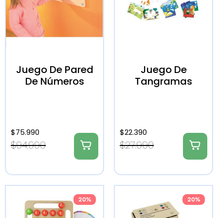
Juego De Pared
Juego De
De Números
Tangramas
$
75.990
$
22.390
$
94.990
$
27.990
20%
20%