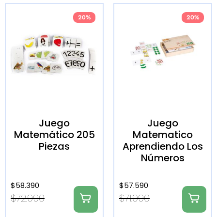
20%
20%
Juego
Juego
Matemático 205
Matematico
Piezas
Aprendiendo Los
Números
$
58.390
$
57.590
$
72.990
$
71.990