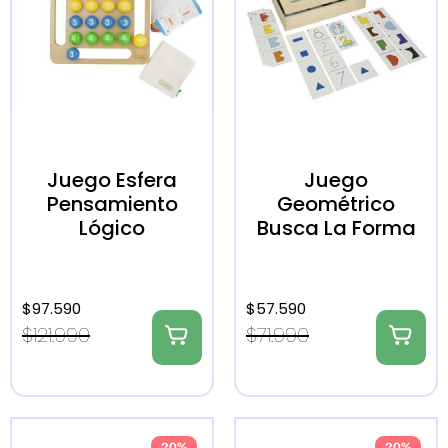
Juego Esfera
Juego
Pensamiento
Geométrico
Lógico
Busca La Forma
$
97.590
$
57.590
$
121.990
$
71.990
20%
20%