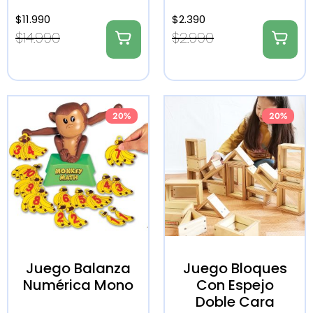
$
11.990
$
2.390
$
14.990
$
2.990
20%
20%
Juego Balanza
Juego Bloques
Numérica Mono
Con Espejo
Doble Cara