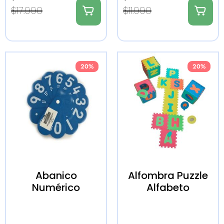
$
17.990
$
11.990
20%
20%
Abanico
Alfombra Puzzle
Numérico
Alfabeto