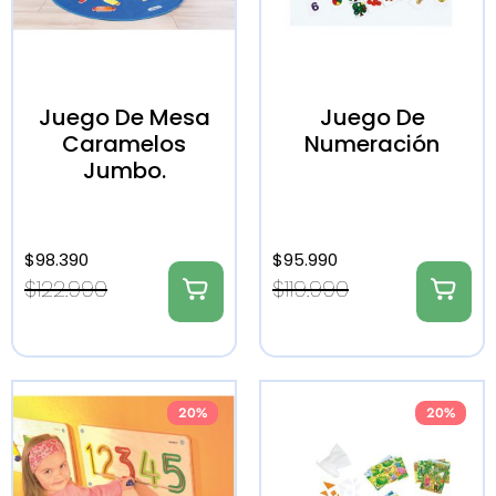
Juego De Mesa
Juego De
Caramelos
Numeración
Jumbo.
$
98.390
$
95.990
$
122.990
$
119.990
20%
20%