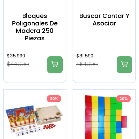
Bloques
Buscar Contar Y
Poligonales De
Asociar
Madera 250
Piezas
$
35.990
$
81.590
$
44.990
$
101.990
20%
20%