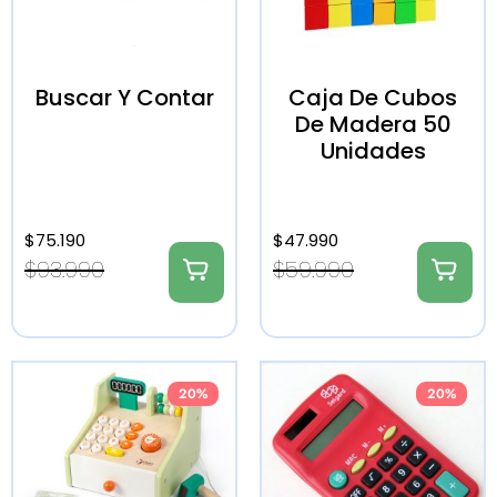
Buscar Y Contar
Caja De Cubos
De Madera 50
Unidades
$
75.190
$
47.990
$
93.990
$
59.990
20%
20%