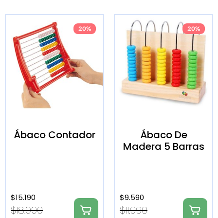
20%
20%
Ábaco Contador
Ábaco De
Madera 5 Barras
$
15.190
$
9.590
$
18.990
$
11.990