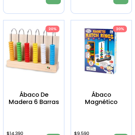
20%
20%
Ábaco De
Ábaco
Madera 6 Barras
Magnético
$
14.390
$
9.590