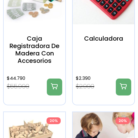
Caja
Calculadora
Registradora De
Madera Con
Accesorios
$
44.790
$
2.390
$
55.990
$
2.990
20%
20%