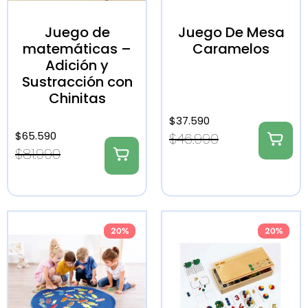
Juego de
Juego De Mesa
matemáticas –
Caramelos
Adición y
Sustracción con
Chinitas
$
37.590
$
65.590
$
46.990
$
81.990
20%
20%