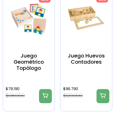
Juego
Juego Huevos
Geométrico
Contadores
Topólogo
$
79.190
$
96.790
$
98.990
$
120.990