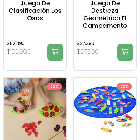
Juego De
Juego De
Clasificación Los
Destreza
Osos
Geométrico El
Campamento
$
82.390
$
22.390
$
102.990
$
27.990
20%
20%