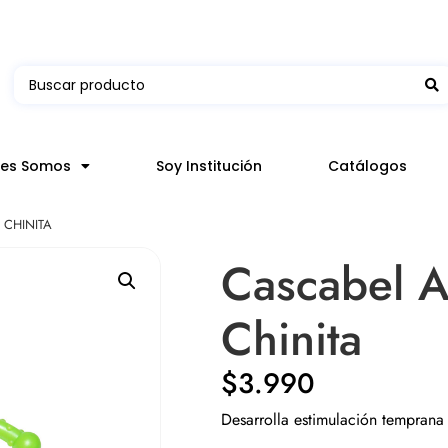
 en hasta 3 horas en comunas y productos seleccion
nes Somos
Soy Institución
Catálogos
 CHINITA
Cascabel A
Chinita
$
3.990
Desarrolla estimulación temprana 