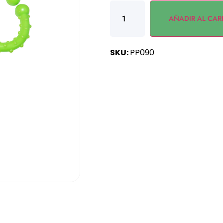
AÑADIR AL CAR
SKU:
PP090