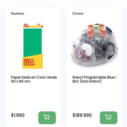
Escolares
Curioso
Papel Seda en Color Verde
Robot Programable Blue-
50 x 66 cm.
Bot (Solo Robot)
$
1.990
$
189.990