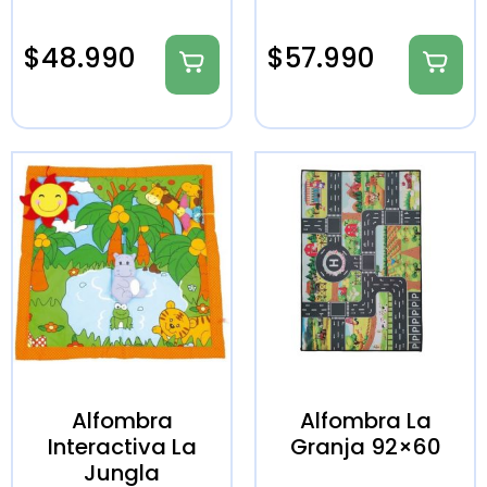
$
48.990
$
57.990
Alfombra
Alfombra La
Interactiva La
Granja 92×60
Jungla