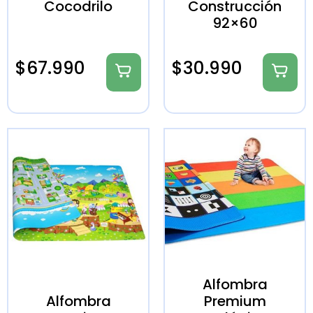
Cocodrilo
Construcción
92×60
$
67.990
$
30.990
Alfombra
Alfombra
Premium