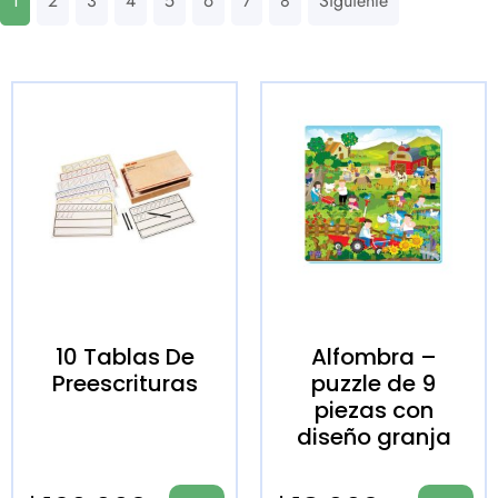
1
2
3
4
5
6
7
8
Siguiente
10 Tablas De
Alfombra –
Preescrituras
puzzle de 9
piezas con
diseño granja