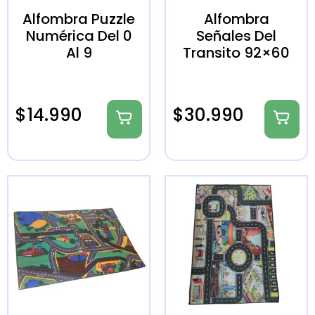
Alfombra Puzzle
Alfombra
Numérica Del 0
Señales Del
Al 9
Transito 92×60
$
14.990
$
30.990