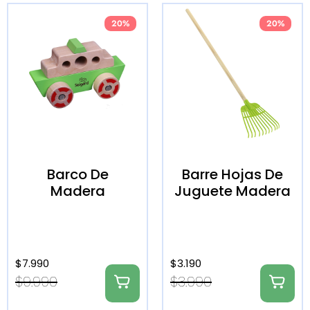
20%
20%
Barco De
Barre Hojas De
Madera
Juguete Madera
$
7.990
$
3.190
$
9.990
$
3.990