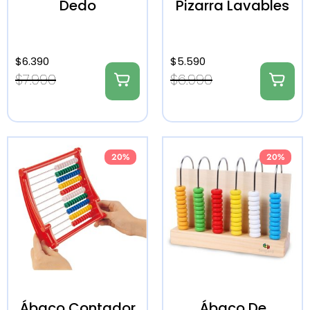
Dedo
Pizarra Lavables
$
6.390
$
5.590
$
7.990
$
6.990
20%
20%
Ábaco Contador
Ábaco De