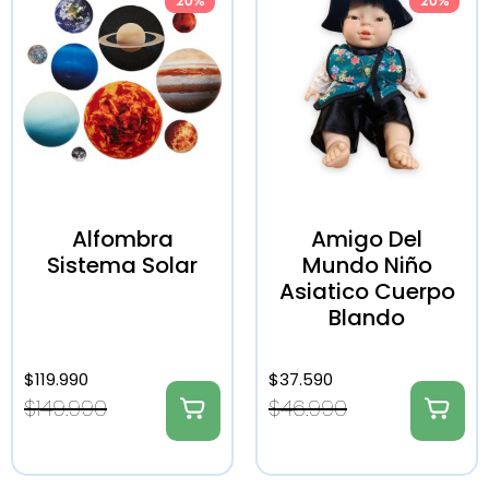
20%
20%
Alfombra
Amigo Del
Sistema Solar
Mundo Niño
Asiatico Cuerpo
Blando
$
119.990
$
37.590
$
149.990
$
46.990