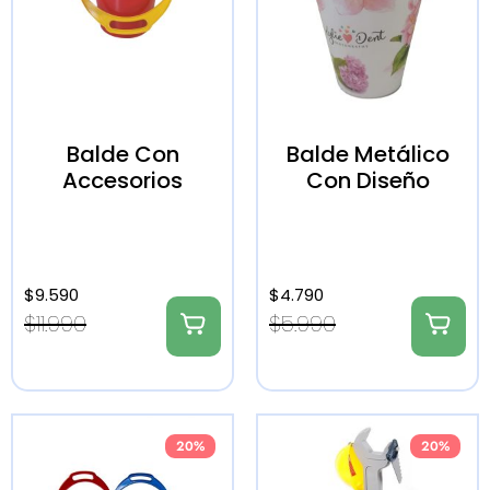
Balde Con
Balde Metálico
Accesorios
Con Diseño
$
9.590
$
4.790
$
11.990
$
5.990
20%
20%