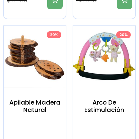
$
18.990
$
19.990
20%
20%
Apilable Madera
Arco De
Natural
Estimulación