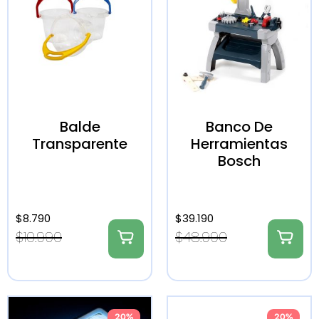
Balde
Banco De
Transparente
Herramientas
Bosch
$
8.790
$
39.190
$
10.990
$
48.990
20%
20%