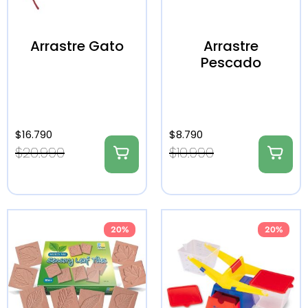
Arrastre Gato
Arrastre
Pescado
$
16.790
$
8.790
$
20.990
$
10.990
20%
20%