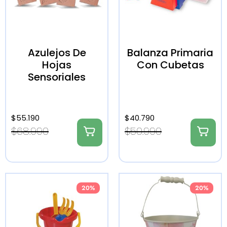
Azulejos De
Balanza Primaria
Hojas
Con Cubetas
Sensoriales
$
55.190
$
40.790
$
68.990
$
50.990
20%
20%