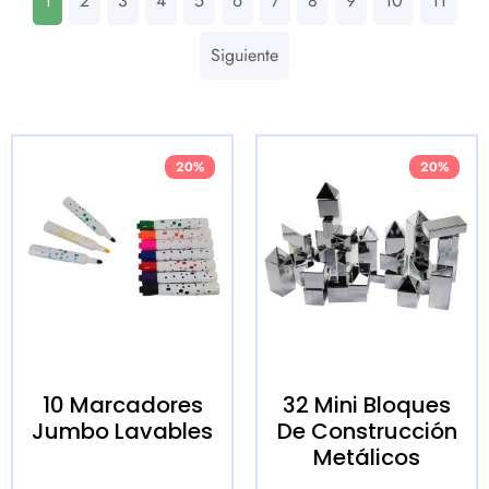
1
2
3
4
5
6
7
8
9
10
11
Siguiente
20%
20%
10 Marcadores
32 Mini Bloques
Jumbo Lavables
De Construcción
Metálicos