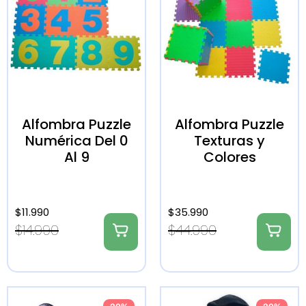
Alfombra Puzzle
Alfombra Puzzle
Numérica Del 0
Texturas y
Al 9
Colores
$
11.990
$
35.990
$
14.990
$
44.990