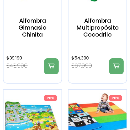
Alfombra
Alfombra
Gimnasio
Multipropósito
Chinita
Cocodrilo
$
39.190
$
54.390
$
48.990
$
67.990
20%
20%