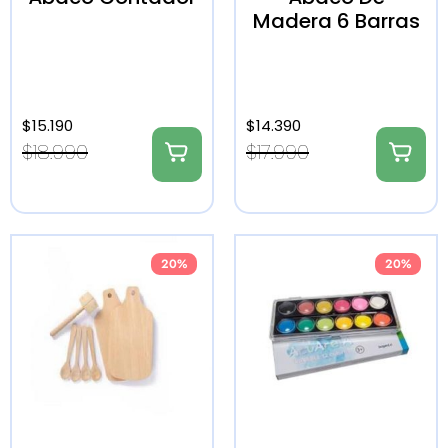
Madera 6 Barras
$
15.190
$
14.390
$
18.990
$
17.990
20%
20%