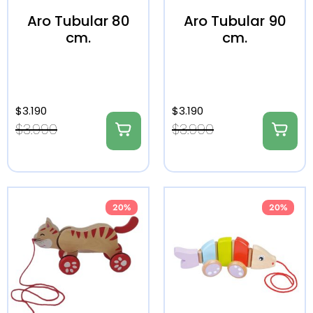
Aro Tubular 80
Aro Tubular 90
cm.
cm.
$
3.190
$
3.190
$
3.990
$
3.990
20%
20%