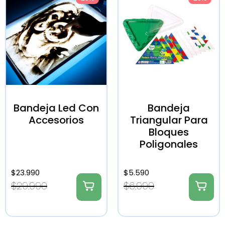
Bandeja Led Con
Bandeja
Accesorios
Triangular Para
Bloques
Poligonales
$
23.990
$
5.590
$
29.990
$
6.990