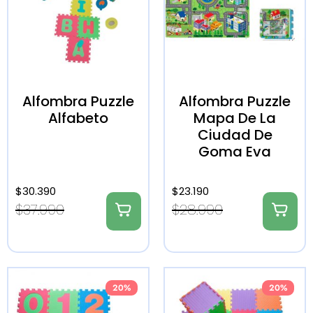
Alfombra Puzzle
Alfombra Puzzle
Alfabeto
Mapa De La
Ciudad De
Goma Eva
$
30.390
$
23.190
$
37.990
$
28.990
20%
20%