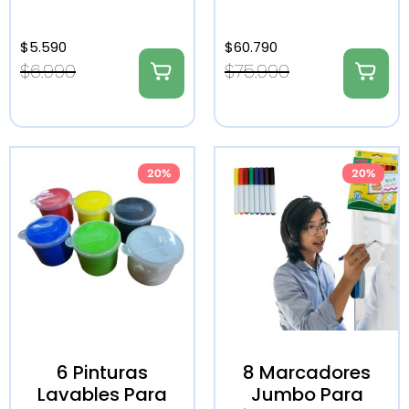
$
5.590
$
60.790
$
6.990
$
75.990
20%
20%
6 Pinturas
8 Marcadores
Lavables Para
Jumbo Para