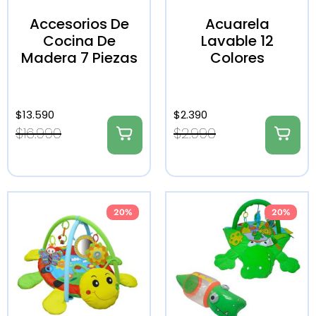
Accesorios De
Acuarela
Cocina De
Lavable 12
Madera 7 Piezas
Colores
$
13.590
$
2.390
$
16.990
$
2.990
20%
20%