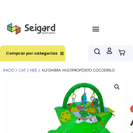
Envíos en hasta 3 horas en comunas y productos
seleccionados RM
Comprar por categorías
INICIO
/
CAT
/
NEE
/ ALFOMBRA MULTIPROPÓSITO COCODRILO