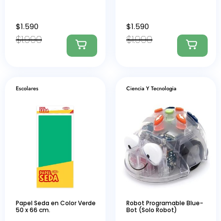
$
1.590
$
1.590
$
1.990
$
1.990
Escolares
Ciencia Y Tecnologia
Papel Seda en Color Verde
Robot Programable Blue-
50 x 66 cm.
Bot (Solo Robot)