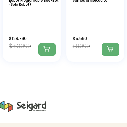
Robot Programable Bee-Bot
Vamos al Mercadito
(Solo Robot)
$
128.790
$
5.590
$
160.990
$
6.990