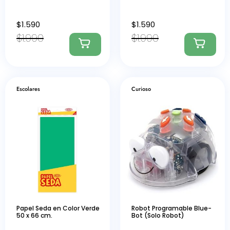
$
1.590
$
1.590
$
1.990
$
1.990
Escolares
Curioso
Papel Seda en Color Verde
Robot Programable Blue-
50 x 66 cm.
Bot (Solo Robot)