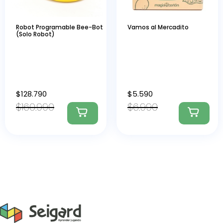
Robot Programable Bee-Bot
Vamos al Mercadito
(Solo Robot)
$
128.790
$
5.590
$
160.990
$
6.990