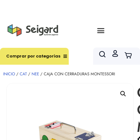
Envíos en hasta 3 horas en comunas y productos
seleccionados RM
Comprar por categorías
INICIO
/
CAT
/
NEE
/ CAJA CON CERRADURAS MONTESSORI