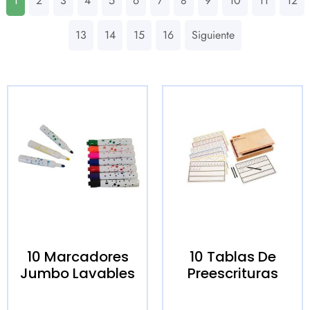
1
2
3
4
5
6
7
8
9
10
11
12
13
14
15
16
Siguiente
10 Marcadores
10 Tablas De
Jumbo Lavables
Preescrituras