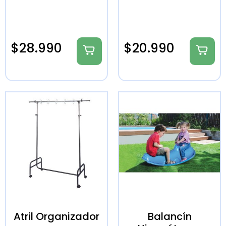
$
28.990
$
20.990
Atril Organizador
Balancín