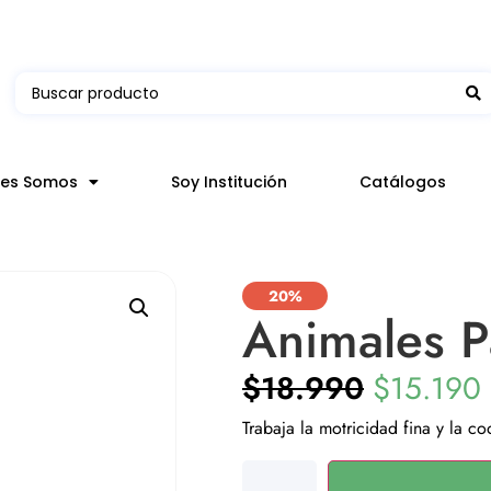
 en hasta 3 horas en comunas y productos seleccion
nes Somos
Soy Institución
Catálogos
20%
Animales P
$
18.990
$
15.190
Trabaja la motricidad fina y la c