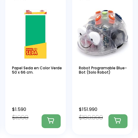
Papel Seda en Color Verde
Robot Programable Blue-
50 x 66 cm.
Bot (Solo Robot)
$
1.590
$
151.990
$
1.990
$
189.990