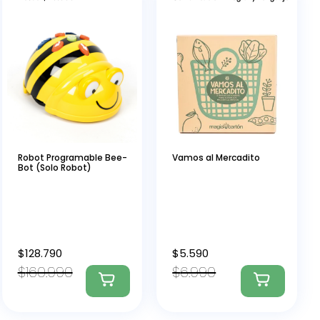
Robot Programable Bee-
Vamos al Mercadito
Bot (Solo Robot)
$
128.790
$
5.590
$
160.990
$
6.990