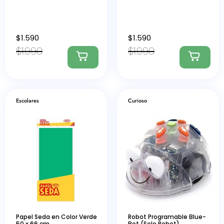
$
1.590
$
1.590
$
1.990
$
1.990
Escolares
Curioso
Papel Seda en Color Verde
Robot Programable Blue-
50 x 66 cm.
Bot (Solo Robot)