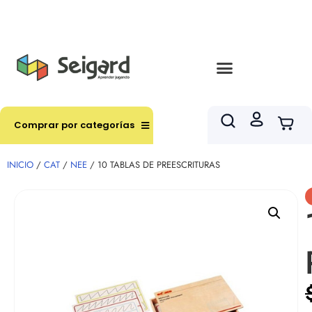
Envíos en hasta 3 horas en comunas y productos
seleccionados RM
Comprar por categorías
INICIO
/
CAT
/
NEE
/ 10 TABLAS DE PREESCRITURAS