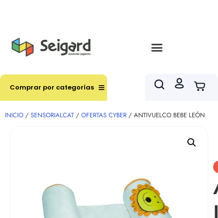
Envíos en hasta 3 horas en comunas y productos
seleccionados RM
Comprar por categorías
INICIO
/
SENSORIALCAT
/
OFERTAS CYBER
/ ANTIVUELCO BEBE LEÓN