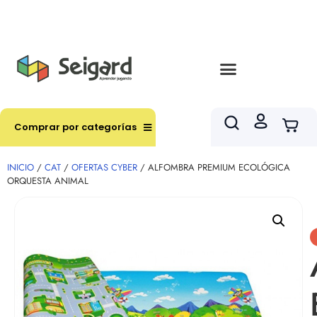
Envíos en hasta 3 horas en comunas y productos
seleccionados RM
Comprar por categorías
INICIO
/
CAT
/
OFERTAS CYBER
/ ALFOMBRA PREMIUM ECOLÓGICA
ORQUESTA ANIMAL