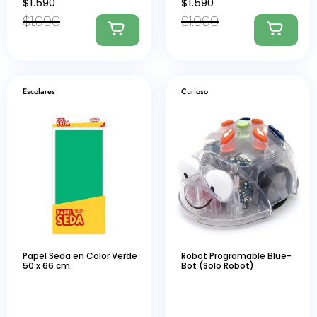
$
1.590
$
1.590
$
1.990
$
1.990
Escolares
Curioso
Papel Seda en Color Verde
Robot Programable Blue-
50 x 66 cm.
Bot (Solo Robot)