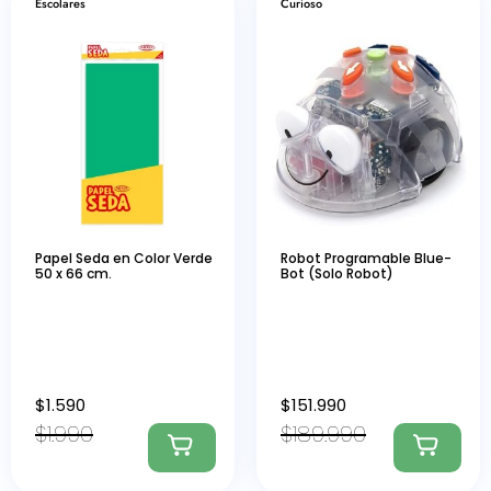
Escolares
Curioso
Papel Seda en Color Verde
Robot Programable Blue-
50 x 66 cm.
Bot (Solo Robot)
$
1.590
$
151.990
$
1.990
$
189.990