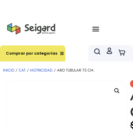
Envíos en hasta 3 horas en comunas y productos
seleccionados RM
Comprar por categorías
INICIO
/
CAT
/
MOTRICIDAD
/ ARO TUBULAR 75 CM.