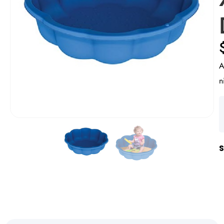
A
n
S