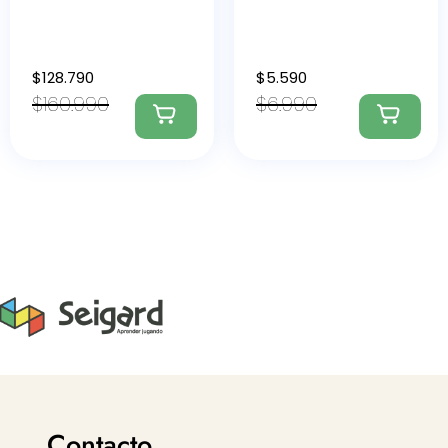
$
128.790
$
5.590
$
160.990
$
6.990
Contacto