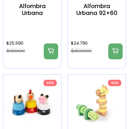
Alfombra
Alfombra
Urbana
Urbana 92×60
$
25.590
$
24.790
$
31.990
$
30.990
20%
20%