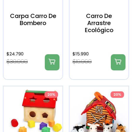
Carpa Carro De
Carro De
Bombero
Arrastre
Ecológico
$
24.790
$
15.990
$
30.990
$
19.990
20%
20%