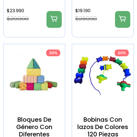
$
23.990
$
19.190
$
29.990
$
23.990
20%
20%
Bloques De
Bobinas Con
Género Con
lazos De Colores
Diferentes
120 Piezas