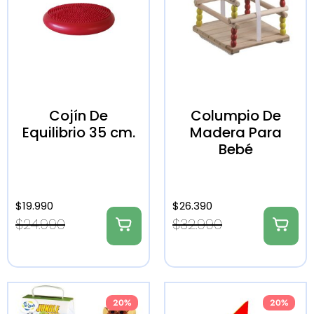
Cojín De
Columpio De
Equilibrio 35 cm.
Madera Para
Bebé
$
19.990
$
26.390
$
24.990
$
32.990
20%
20%