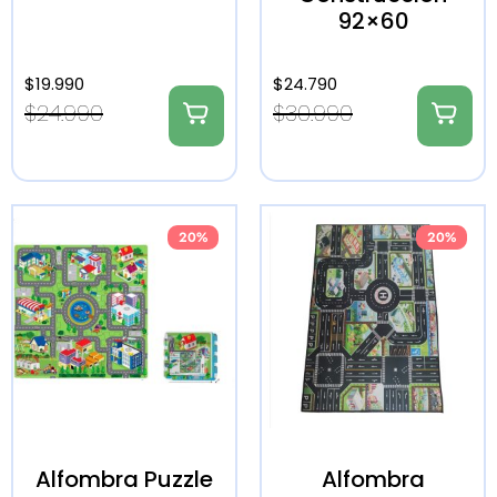
92×60
$
19.990
$
24.790
$
24.990
$
30.990
20%
20%
Alfombra Puzzle
Alfombra