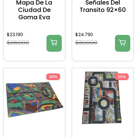
Mapa De La
Señales Del
Ciudad De
Transito 92×60
Goma Eva
$
23.190
$
24.790
$
28.990
$
30.990
20%
20%