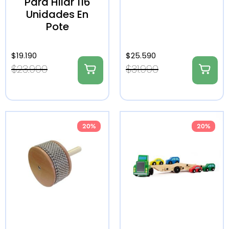
Para Hilar 116
Unidades En
Pote
$
19.190
$
25.590
$
23.990
$
31.990
20%
20%