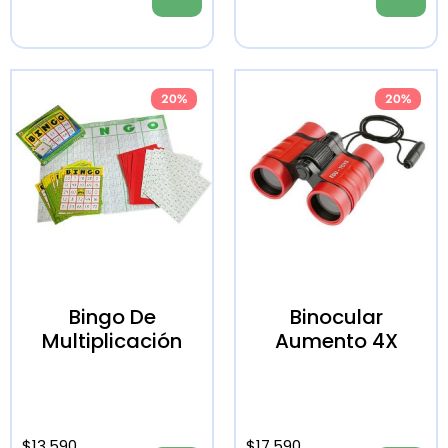
20%
20%
Bingo De
Binocular
Multiplicación
Aumento 4X
$
13.590
$
17.590