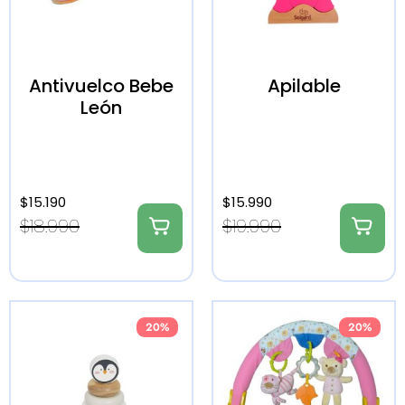
Antivuelco Bebe
Apilable
León
$
15.190
$
15.990
$
18.990
$
19.990
20%
20%