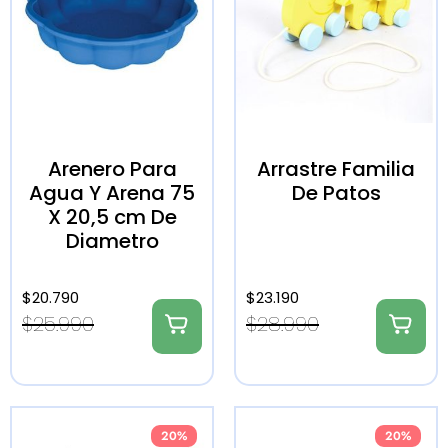
Arenero Para
Arrastre Familia
Agua Y Arena 75
De Patos
X 20,5 cm De
Diametro
$
20.790
$
23.190
$
25.990
$
28.990
20%
20%