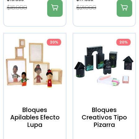
$
16.990
$
21.990
20%
20%
Bloques
Bloques
Apilables Efecto
Creativos Tipo
Lupa
Pizarra