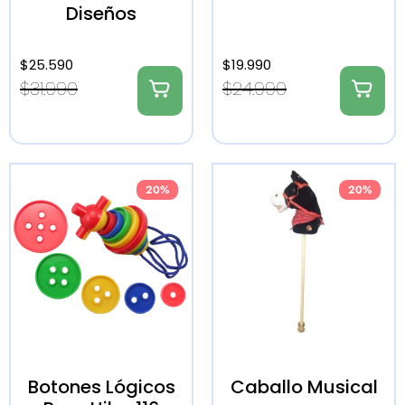
Diseños
$
25.590
$
19.990
$
31.990
$
24.990
20%
20%
Botones Lógicos
Caballo Musical