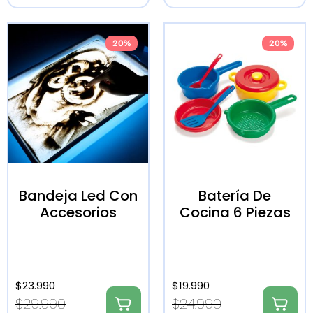
20%
20%
Bandeja Led Con
Batería De
Accesorios
Cocina 6 Piezas
$
23.990
$
19.990
$
29.990
$
24.990