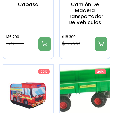
Cabasa
Camión De
Madera
Transportador
De Vehículos
$
16.790
$
18.390
$
20.990
$
22.990
20%
20%