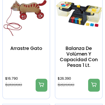
Arrastre Gato
Balanza De
Volúmen Y
Capacidad Con
Pesas 1 Lt.
$
16.790
$
26.390
$
20.990
$
32.990