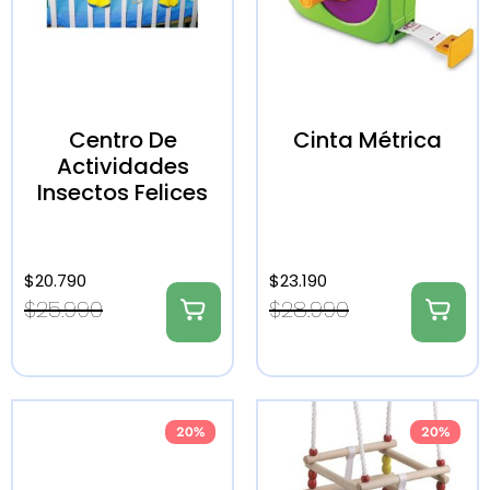
Centro De
Cinta Métrica
Actividades
Insectos Felices
$
20.790
$
23.190
$
25.990
$
28.990
20%
20%