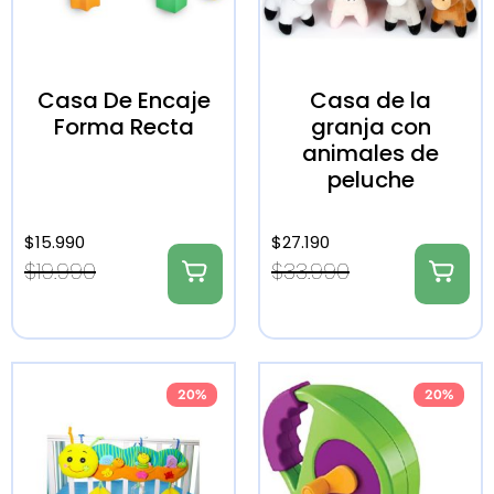
Casa De Encaje
Casa de la
Forma Recta
granja con
animales de
peluche
$
15.990
$
27.190
$
19.990
$
33.990
20%
20%