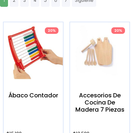
1
2
3
4
5
6
7
Siguiente
20%
20%
Ábaco Contador
Accesorios De
Cocina De
Madera 7 Piezas