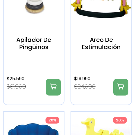
Apilador De
Arco De
Pingüinos
Estimulación
$
25.590
$
19.990
$
31.990
$
24.990
20%
20%