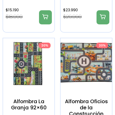
$
15.190
$
23.990
$
18.990
$
29.990
20%
20%
Alfombra La
Alfombra Oficios
Granja 92×60
de la
Construcción