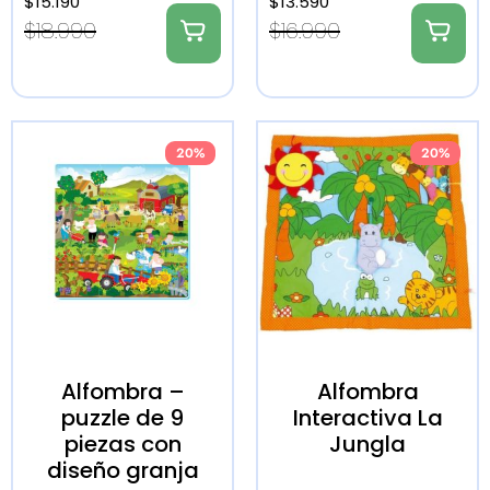
$
15.190
$
13.590
$
18.990
$
16.990
20%
20%
Alfombra –
Alfombra
puzzle de 9
Interactiva La
piezas con
Jungla
diseño granja