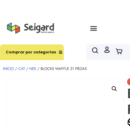
Envíos en hasta 3 horas en comunas y productos
seleccionados RM
Comprar por categorías
INICIO
/
CAT
/
NEE
/ BLOCKS WAFFLE 21 PIEZAS