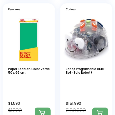
Escolares
Curioso
Papel Seda en Color Verde
Robot Programable Blue-
50 x 66 cm.
Bot (Solo Robot)
$
1.590
$
151.990
$
1.990
$
189.990