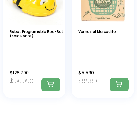
Robot Programable Bee-Bot
Vamos al Mercadito
(Solo Robot)
$
128.790
$
5.590
$
160.990
$
6.990