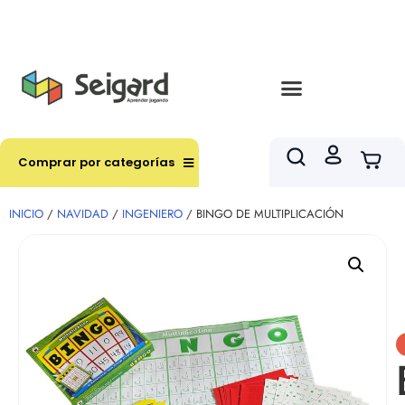
Envíos en hasta 3 horas en comunas y productos
seleccionados RM
Comprar por categorías
INICIO
/
NAVIDAD
/
INGENIERO
/ BINGO DE MULTIPLICACIÓN