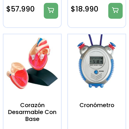
$
57.990
$
18.990
Corazón
Cronómetro
Desarmable Con
Base