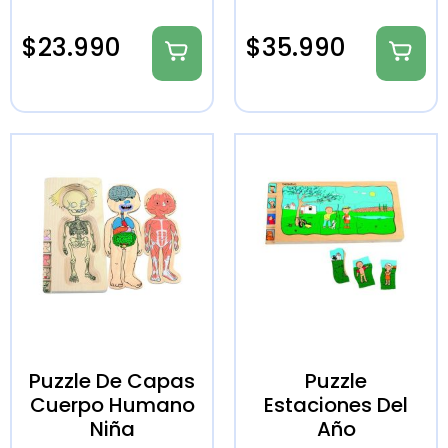
$
23.990
$
35.990
Puzzle De Capas
Puzzle
Cuerpo Humano
Estaciones Del
Niña
Año