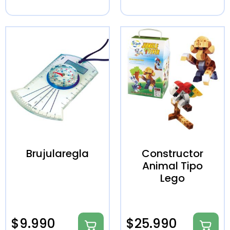
Brujularegla
Constructor
Animal Tipo
Lego
$
9.990
$
25.990