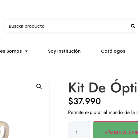
 en hasta 3 horas en comunas y productos seleccion
nes Somos
Soy Institución
Catálogos
Kit De Ópt
$
37.990
Permite explorar el mundo de la ó
AÑADIR AL CAR