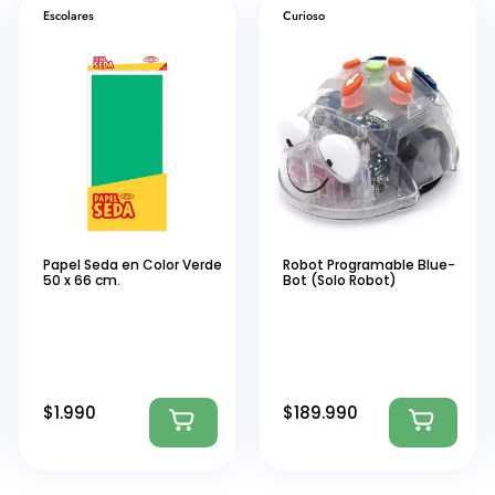
Escolares
Curioso
Papel Seda en Color Verde
Robot Programable Blue-
50 x 66 cm.
Bot (Solo Robot)
$
1.990
$
189.990