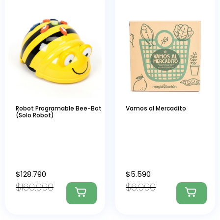
Robot Programable Bee-Bot
Vamos al Mercadito
(Solo Robot)
$
128.790
$
5.590
$
160.990
$
6.990