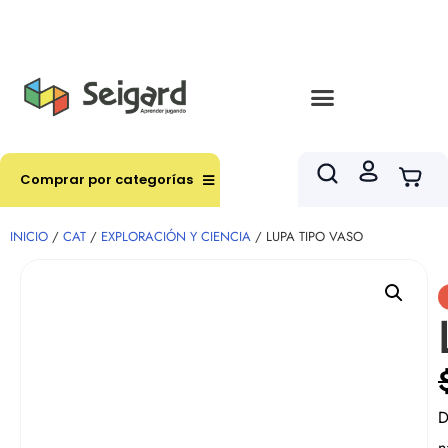
Envíos en hasta 3 horas en comunas y productos
seleccionados RM
Comprar por categorías
INICIO
/
CAT
/
EXPLORACIÓN Y CIENCIA
/ LUPA TIPO VASO
D
n