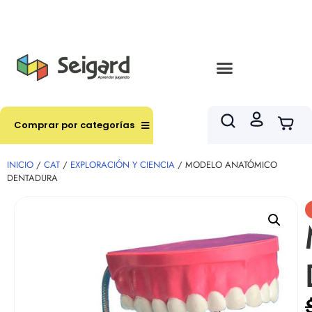
Envíos en hasta 3 horas en comunas y productos
seleccionados RM
Comprar por categorías
INICIO
/
CAT
/
EXPLORACIÓN Y CIENCIA
/ MODELO ANATÓMICO
DENTADURA