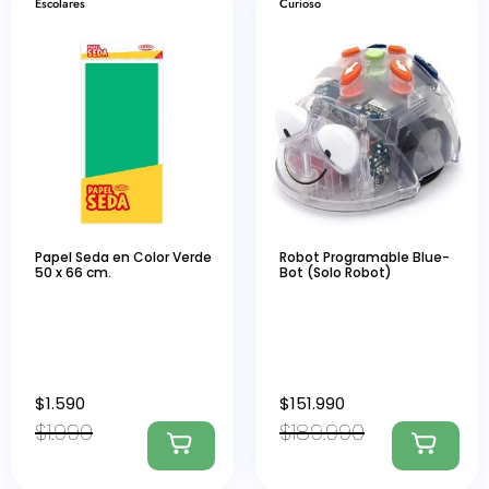
Escolares
Curioso
Papel Seda en Color Verde
Robot Programable Blue-
50 x 66 cm.
Bot (Solo Robot)
$
1.590
$
151.990
$
1.990
$
189.990