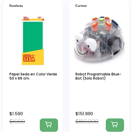
Escolares
Curioso
Papel Seda en Color Verde
Robot Programable Blue-
50 x 66 cm.
Bot (Solo Robot)
$
1.590
$
151.990
$
1.990
$
189.990