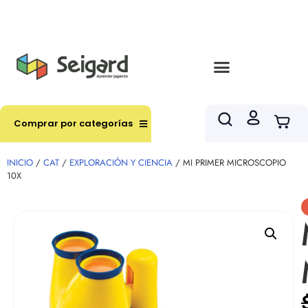
Envíos en hasta 3 horas en comunas y productos
seleccionados RM
Comprar por categorías
INICIO
/
CAT
/
EXPLORACIÓN Y CIENCIA
/ MI PRIMER MICROSCOPIO
10X