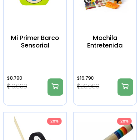
Mi Primer Barco
Mochila
Sensorial
Entretenida
$
8.790
$
16.790
$
10.990
$
20.990
20%
20%