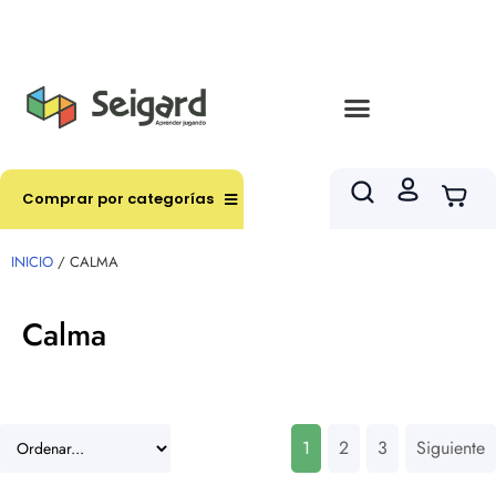
Envíos en hasta 3 horas en comunas y productos
seleccionados RM
Comprar por categorías
INICIO
/ CALMA
Calma
1
2
3
Siguiente