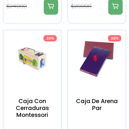
$
24.990
$
20.990
20%
20%
Caja Con
Caja De Arena
Cerraduras
Par
Montessori