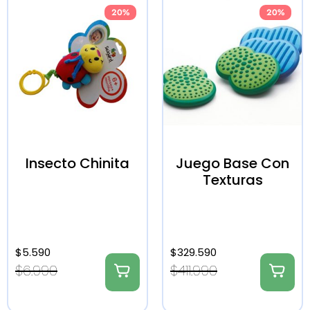
20%
20%
Insecto Chinita
Juego Base Con
Texturas
$
5.590
$
329.590
$
6.990
$
411.990