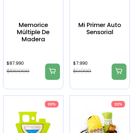
Memorice
Mi Primer Auto
Múltiple De
Sensorial
Madera
$
87.990
$
7.990
$
109.990
$
9.990
20%
20%