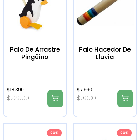
Palo De Arrastre
Palo Hacedor De
Pingüino
Lluvia
$
18.390
$
7.990
$
22.990
$
9.990
20%
20%