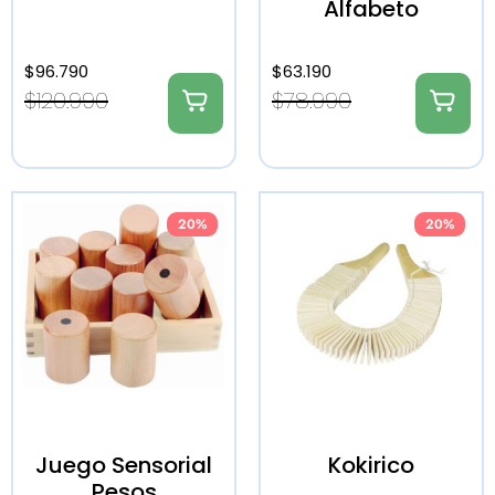
Alfabeto
$
96.790
$
63.190
$
120.990
$
78.990
20%
20%
Juego Sensorial
Kokirico
Pesos