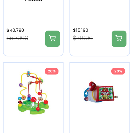
$
40.790
$
15.190
$
50.990
$
18.990
20%
20%