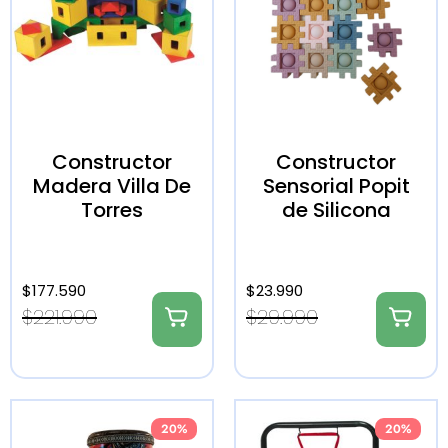
Constructor
Constructor
Madera Villa De
Sensorial Popit
Torres
de Silicona
$
177.590
$
23.990
$
221.990
$
29.990
20%
20%