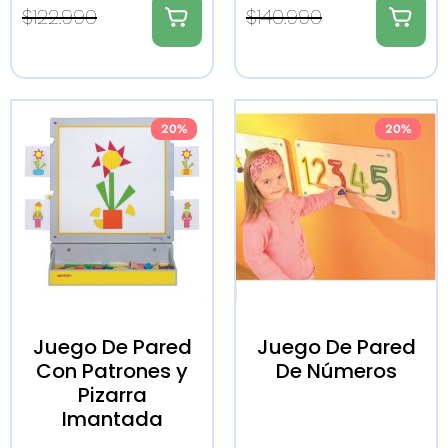
$
122.990
$
140.990
20%
20%
Juego De Pared
Juego De Pared
Con Patrones y
De Números
Pizarra
Imantada