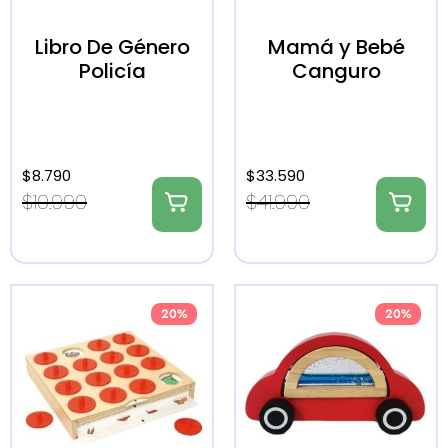
Libro De Género
Mamá y Bebé
Policía
Canguro
$
8.790
$
33.590
$
10.990
$
41.990
20%
20%