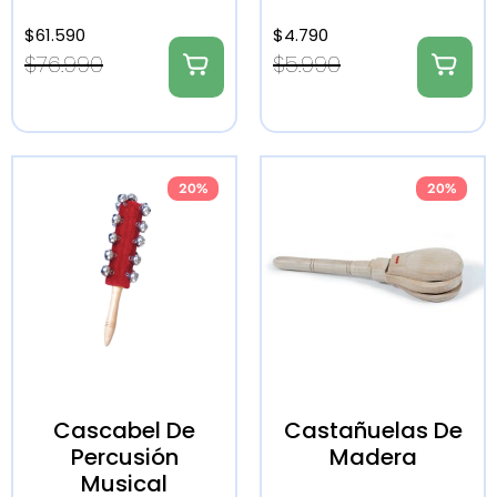
$
61.590
$
4.790
$
76.990
$
5.990
20%
20%
Cascabel De
Castañuelas De
Percusión
Madera
Musical