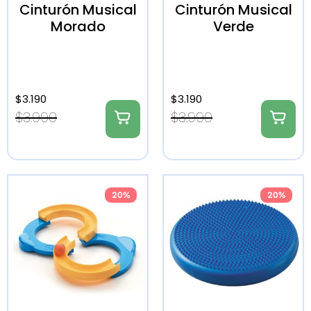
Cinturón Musical
Cinturón Musical
Morado
Verde
$
3.190
$
3.190
$
3.990
$
3.990
20%
20%