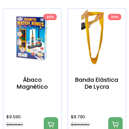
20%
20%
Ábaco
Banda Elástica
Magnético
De Lycra
$
9.590
$
8.790
$
11.990
$
10.990