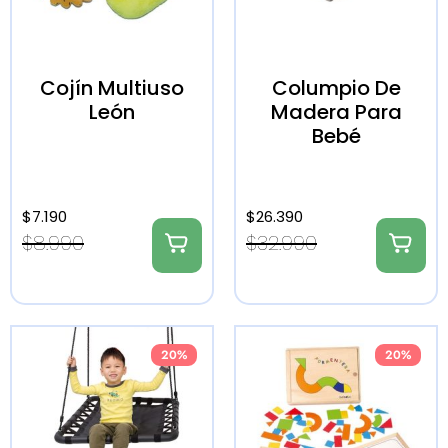
Cojín Multiuso
Columpio De
León
Madera Para
Bebé
$
7.190
$
26.390
$
8.990
$
32.990
20%
20%