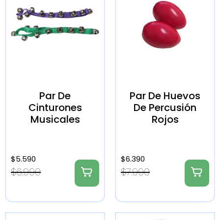
Par De
Par De Huevos
Cinturones
De Percusión
Musicales
Rojos
$
5.590
$
6.390
$
6.990
$
7.990