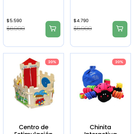
$
5.590
$
4.790
$
6.990
$
5.990
20%
20%
Centro de
Chinita