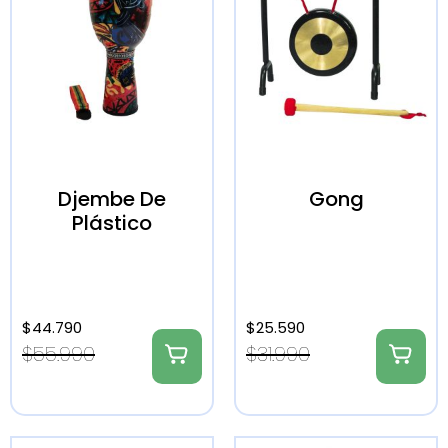
Djembe De
Gong
Plástico
$
44.790
$
25.590
$
55.990
$
31.990