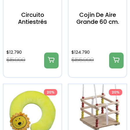
Circuito
Cojín De Aire
Antiestrés
Grande 60 cm.
$
12.790
$
124.790
$
15.990
$
155.990
20%
20%