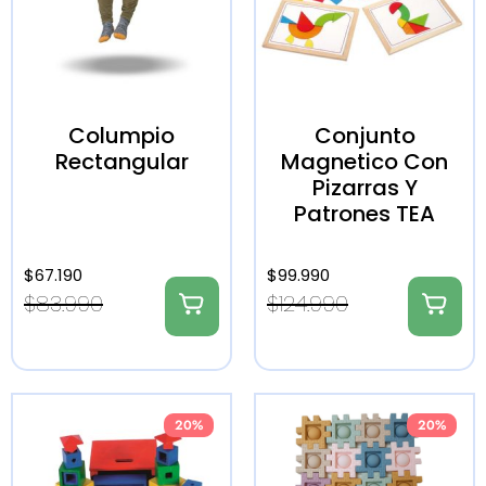
Columpio
Conjunto
Rectangular
Magnetico Con
Pizarras Y
Patrones TEA
$
67.190
$
99.990
$
83.990
$
124.990
20%
20%