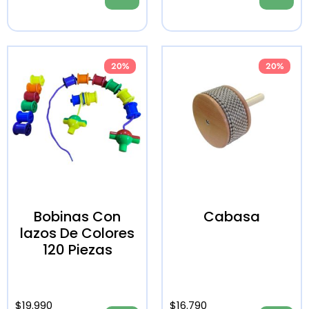
20%
20%
Bobinas Con
Cabasa
lazos De Colores
120 Piezas
$
19.990
$
16.790