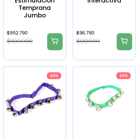
Estimulación
Interactiva
Temprana
Jumbo
$
952.790
$
96.790
$
1.190.990
$
120.990
20%
20%