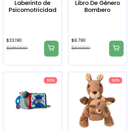
Laberinto de
Libro De Género
Psicomotricidad
Bombero
$
23.190
$
8.790
$
28.990
$
10.990
20%
20%