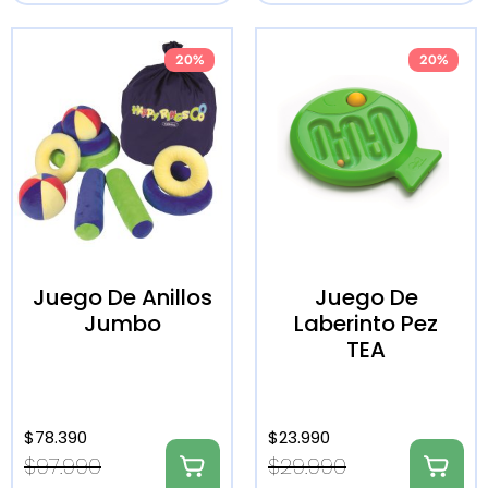
20%
20%
Juego De Anillos
Juego De
Jumbo
Laberinto Pez
TEA
$
78.390
$
23.990
$
97.990
$
29.990