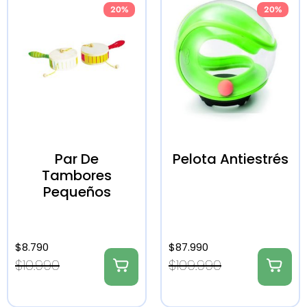
20%
20%
Par De
Pelota Antiestrés
Tambores
Pequeños
$
8.790
$
87.990
$
10.990
$
109.990