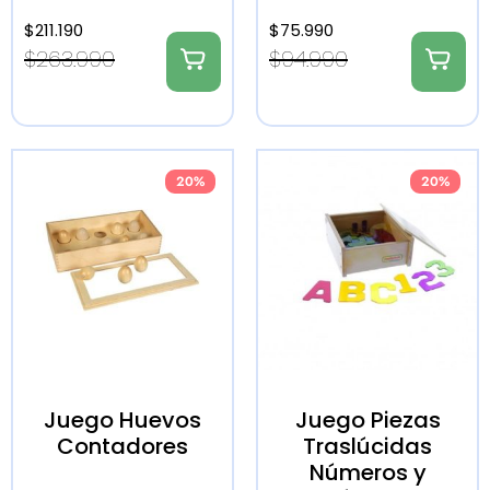
$
211.190
$
75.990
$
263.990
$
94.990
20%
20%
Juego Huevos
Juego Piezas
Contadores
Traslúcidas
Números y