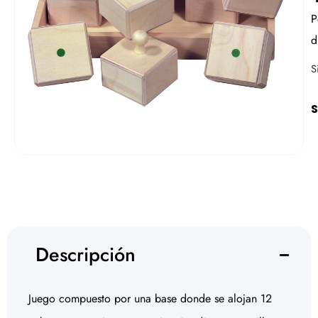
P
d
S
S
Descripción
Juego compuesto por una base donde se alojan 12