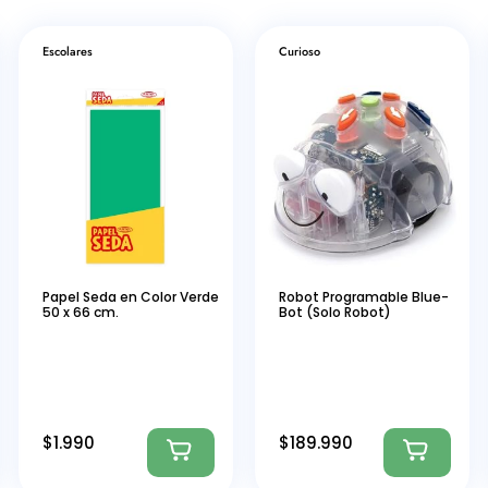
Escolares
Curioso
Papel Seda en Color Verde
Robot Programable Blue-
50 x 66 cm.
Bot (Solo Robot)
$
1.990
$
189.990