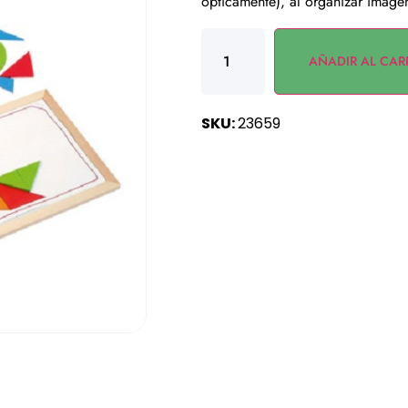
ópticamente), al organizar imágen
AÑADIR AL CAR
SKU:
23659