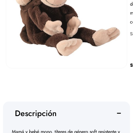
d
m
c
S
S
Descripción
Mamá y bebé mono, títeres de género soft resistente y