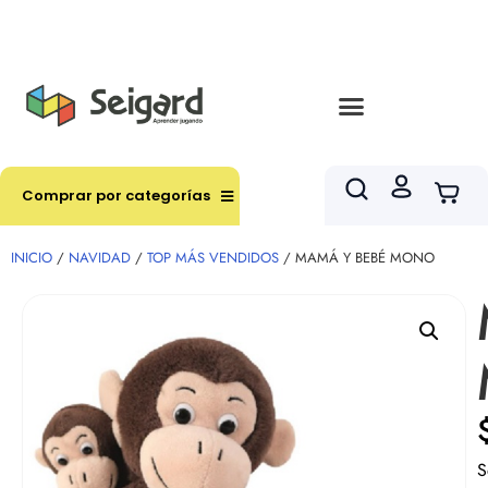
Envíos en hasta 3 horas en comunas y productos
seleccionados RM
Comprar por categorías
INICIO
/
NAVIDAD
/
TOP MÁS VENDIDOS
/ MAMÁ Y BEBÉ MONO
S