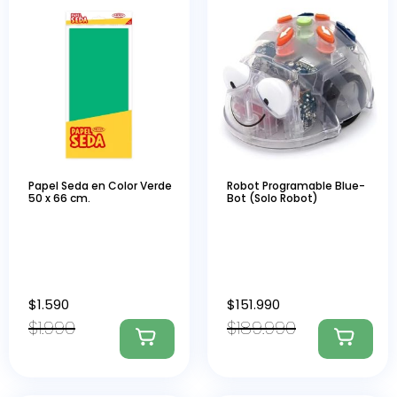
Papel Seda en Color Verde
Robot Programable Blue-
50 x 66 cm.
Bot (Solo Robot)
$
1.590
$
151.990
$
1.990
$
189.990