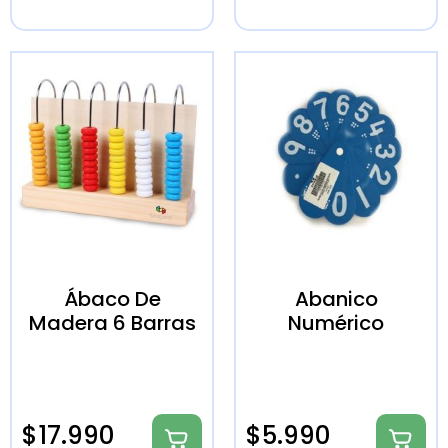
Ábaco De
Abanico
Madera 6 Barras
Numérico
$
17.990
$
5.990