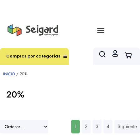
Envíos en hasta 3 horas en comunas y productos
seleccionados RM
Comprar por categorías
INICIO
/ 20%
20%
1
2
3
4
Siguiente