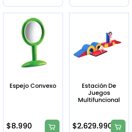
Espejo Convexo
Estación De
Juegos
Multifuncional
$
8.990
$
2.629.990