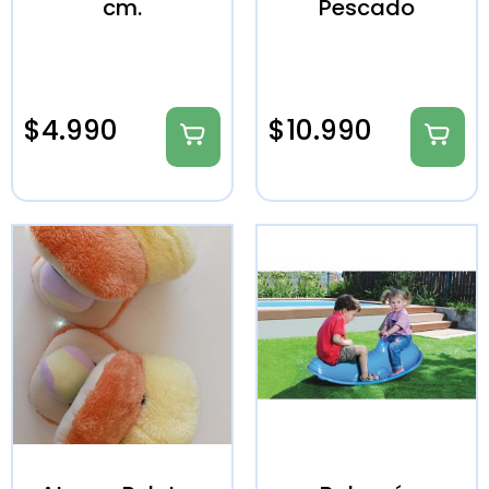
cm.
Pescado
$
4.990
$
10.990