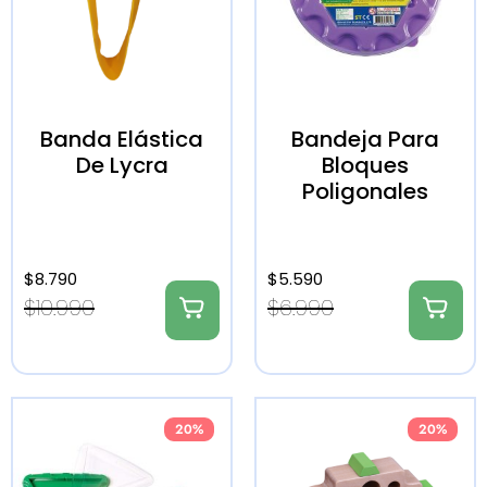
Banda Elástica
Bandeja Para
De Lycra
Bloques
Poligonales
$
8.790
$
5.590
$
10.990
$
6.990
20%
20%