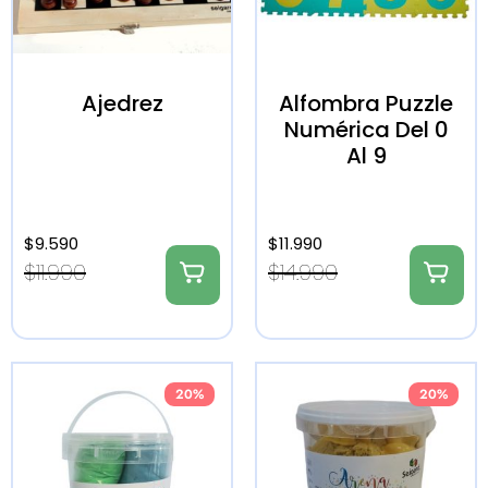
Ajedrez
Alfombra Puzzle
Numérica Del 0
Al 9
$
9.590
$
11.990
$
11.990
$
14.990
20%
20%