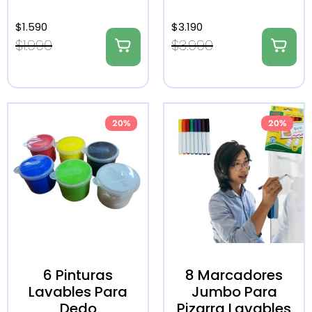
$
1.590
$
3.190
$
1.990
$
3.990
20%
20%
6 Pinturas
8 Marcadores
Lavables Para
Jumbo Para
Dedo
Pizarra Lavables