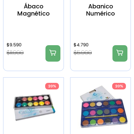
Ábaco
Abanico
Magnético
Numérico
$
9.590
$
4.790
$
11.990
$
5.990
20%
20%