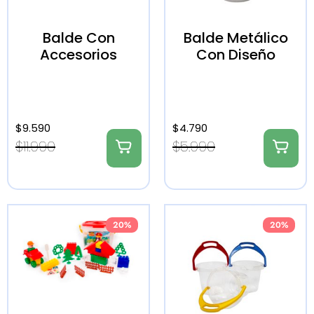
Balde Con
Balde Metálico
Accesorios
Con Diseño
$
9.590
$
4.790
$
11.990
$
5.990
20%
20%