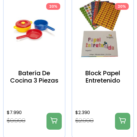
20%
20%
Batería De
Block Papel
Cocina 3 Piezas
Entretenido
$
7.990
$
2.390
$
9.990
$
2.990