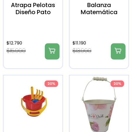
Atrapa Pelotas
Balanza
Diseño Pato
Matemática
$
12.790
$
11.190
$
15.990
$
13.990
20%
20%