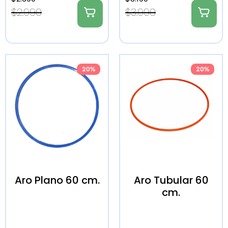
$
2.990
$
3.990
20%
20%
Aro Plano 60 cm.
Aro Tubular 60
cm.