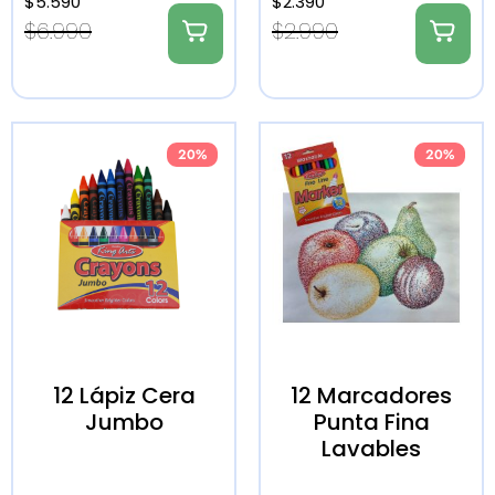
$
5.590
$
2.390
$
6.990
$
2.990
20%
20%
12 Lápiz Cera
12 Marcadores
Jumbo
Punta Fina
Lavables