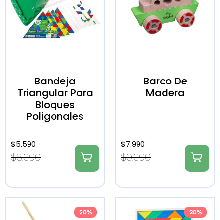
Bandeja
Barco De
Triangular Para
Madera
Bloques
Poligonales
$
5.590
$
7.990
$
6.990
$
9.990
20%
20%