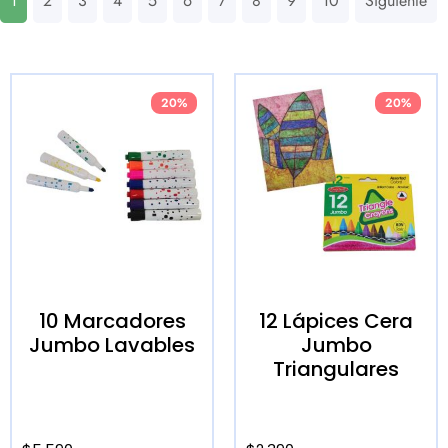
1
2
3
4
5
6
7
8
9
10
Siguiente
20%
20%
10 Marcadores
12 Lápices Cera
Jumbo Lavables
Jumbo
Triangulares