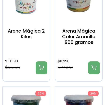
Arena Mágica 2
Arena Mágica
Kilos
Color Amarilla
900 gramos
$
10.390
$
11.990
$
12.990
$
14.990
20%
20%