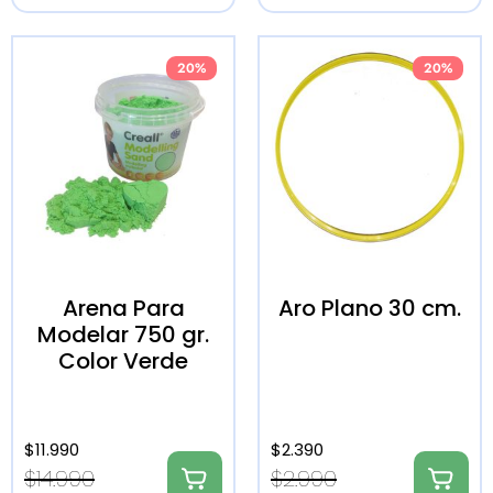
20%
20%
Arena Para
Aro Plano 30 cm.
Modelar 750 gr.
Color Verde
$
11.990
$
2.390
$
14.990
$
2.990