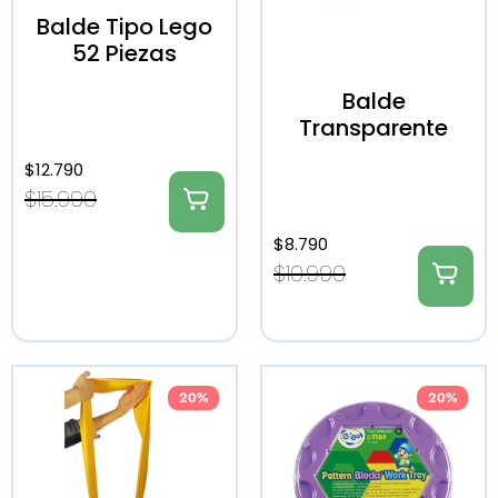
Balde Tipo Lego
52 Piezas
Balde
Transparente
$
12.790
$
15.990
$
8.790
$
10.990
20%
20%