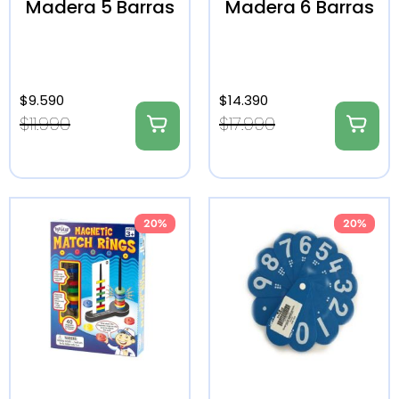
Madera 5 Barras
Madera 6 Barras
$
9.590
$
14.390
$
11.990
$
17.990
20%
20%