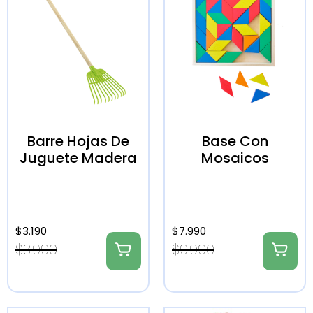
Barre Hojas De
Base Con
Juguete Madera
Mosaicos
$
3.190
$
7.990
$
3.990
$
9.990