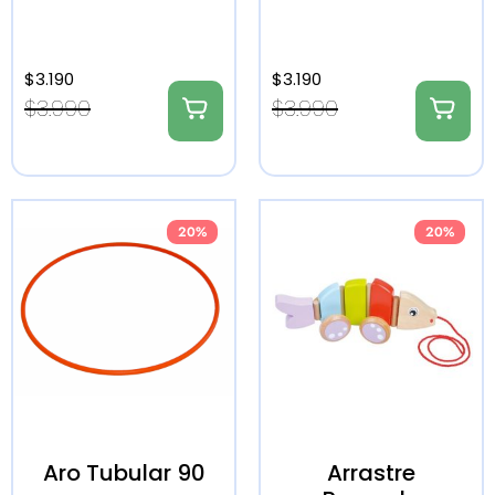
$
3.190
$
3.190
$
3.990
$
3.990
20%
20%
Aro Tubular 90
Arrastre