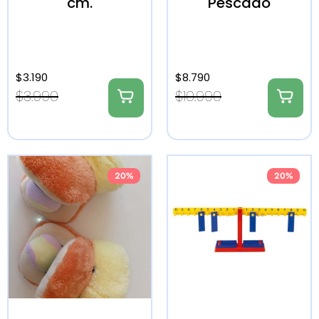
cm.
Pescado
$
3.190
$
8.790
$
3.990
$
10.990
20%
20%