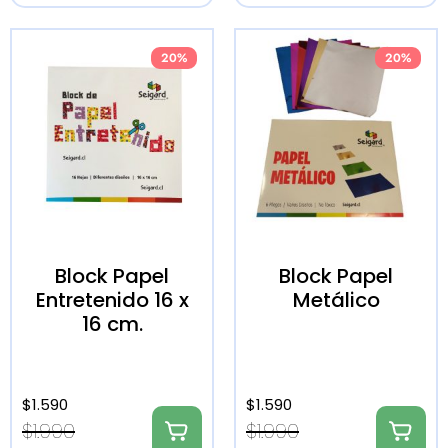
20%
20%
Block Papel
Block Papel
Entretenido 16 x
Metálico
16 cm.
$
1.590
$
1.590
$
1.990
$
1.990