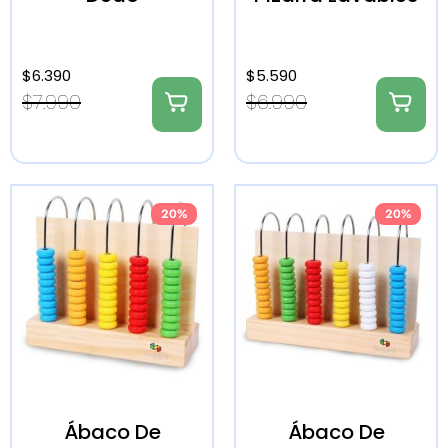
$
6.390
$
5.590
$
7.990
$
6.990
20%
20%
Ábaco De
Ábaco De