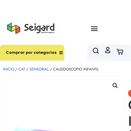
Envíos en hasta 3 horas en comunas y productos
seleccionados RM
Comprar por categorías
INICIO
/
CAT
/
SENSORIAL
/ CALEIDOSCOPIO INFANTIL