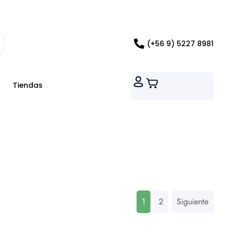
ados RM
(+56 9) 5227 8981
Tiendas
1
2
Siguiente