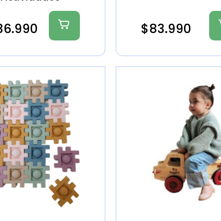
36.990
$
83.990