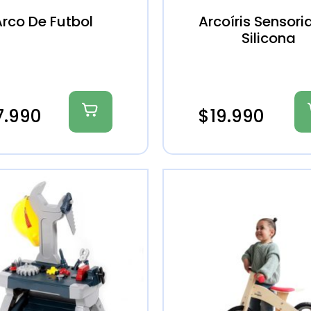
rco De Futbol
Arcoíris Sensori
Silicona
7.990
$
19.990