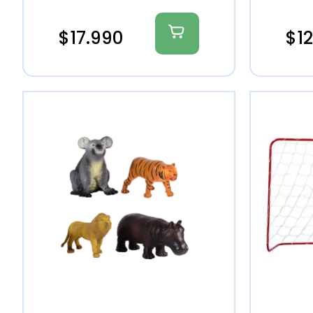
$
17.990
$
1