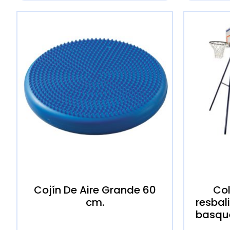
Cojín De Aire Grande 60
Co
cm.
resbal
basque