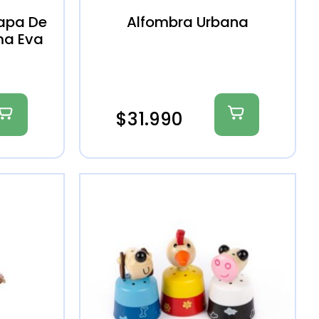
apa De
Alfombra Urbana
ma Eva
$
31.990