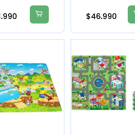
8.990
$
46.990