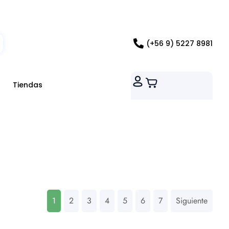
ados RM
(+56 9) 5227 8981
Tiendas
1
2
3
4
5
6
7
Siguiente