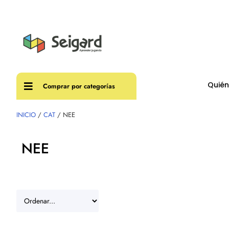
Envíos
Quié
Comprar por categorías
INICIO
/
CAT
/ NEE
NEE