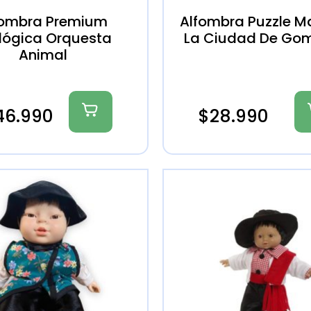
fombra Premium
Alfombra Puzzle M
lógica Orquesta
La Ciudad De Go
Animal
46.990
$
28.990