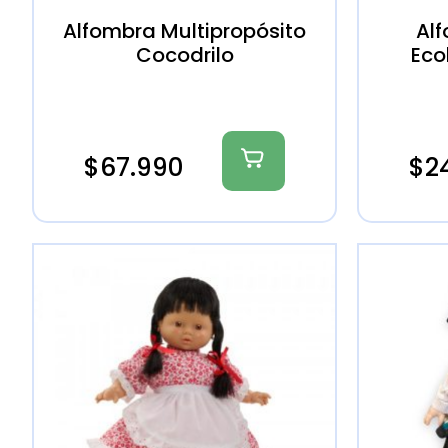
Alfombra Multipropósito
Al
Cocodrilo
Eco
$
67.990
$
2