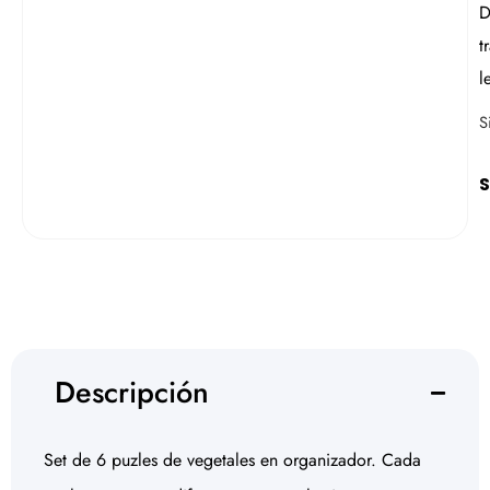
D
t
l
S
S
Descripción
Set de 6 puzles de vegetales en organizador. Cada