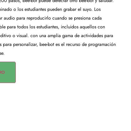
0 pasos, bee-bot puede detectar otro bee-bot y saludar.
inado o los estudiantes pueden grabar el suyo. Los
ar audio para reproducirlo cuando se presiona cada
le para todos los estudiantes, incluidos aquellos con
itivo o visual. con una amplia gama de actividades para
s para personalizar, bee-bot es el recurso de programación
se.
RO