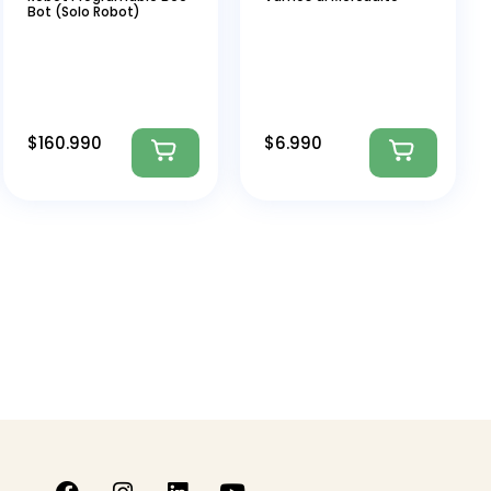
Bot (Solo Robot)
$
160.990
$
6.990