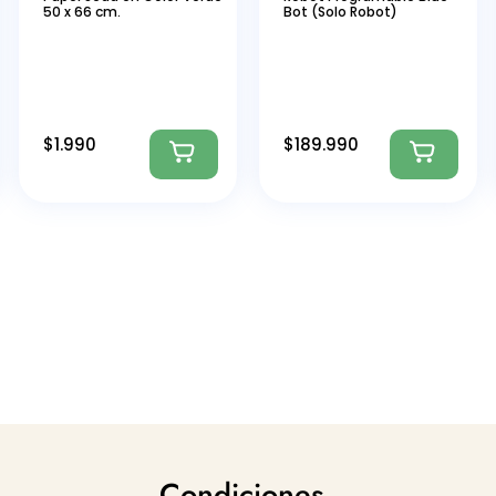
50 x 66 cm.
Bot (Solo Robot)
$
1.990
$
189.990
Condiciones