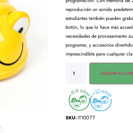
programación. Con memoria de 20
reproducirán un sonido predeterm
estudiantes también pueden grab
botón, lo que lo hace más accesib
necesidades de procesamiento aud
programar, y accesorios divertido
imprescindible para cualquier cla
AÑADIR AL CAR
SKU:
IT10077