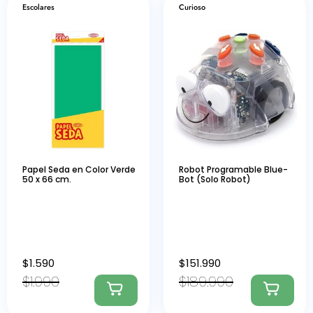
Escolares
Curioso
Papel Seda en Color Verde
Robot Programable Blue-
50 x 66 cm.
Bot (Solo Robot)
$
1.590
$
151.990
$
1.990
$
189.990