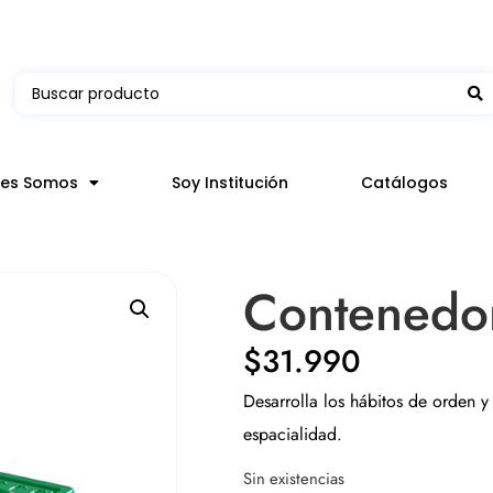
 en hasta 3 horas en comunas y productos seleccion
nes Somos
Soy Institución
Catálogos
Contenedor
$
31.990
Desarrolla los hábitos de orden y
espacialidad.
Sin existencias