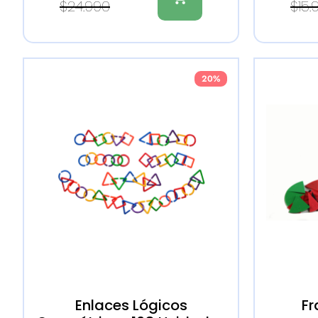
$
24.990
$
15.
20%
Enlaces Lógicos
Fr