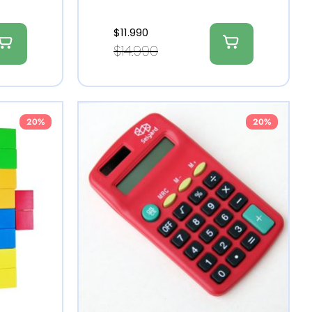
$
11.990
$
14.990
20%
20%