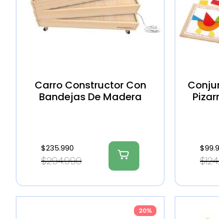
Carro Constructor Con
Conju
Bandejas De Madera
Pizar
$
235.990
$
99.
$
294.990
$
124
20%