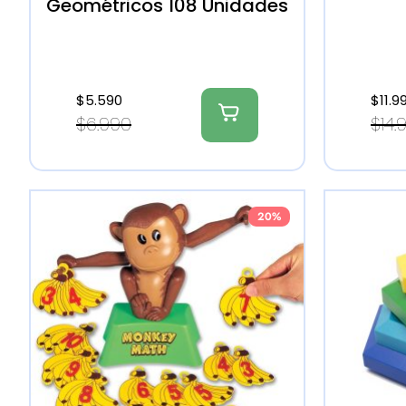
Geométricos 108 Unidades
$
5.590
$
11.9
$
6.990
$
14.
20%