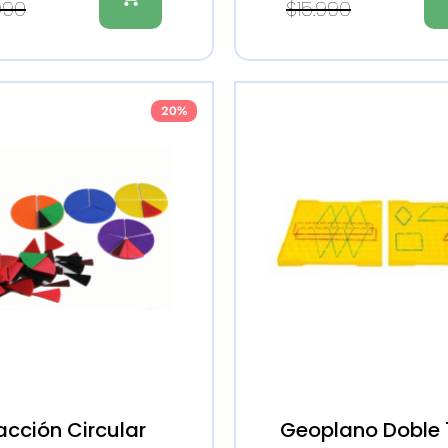
990
$
15.990
20%
acción Circular
Geoplano Doble 11