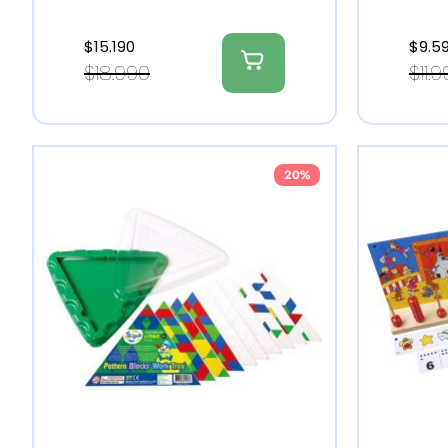
$
15.190
$
9.5
$
18.990
$
11.
20%