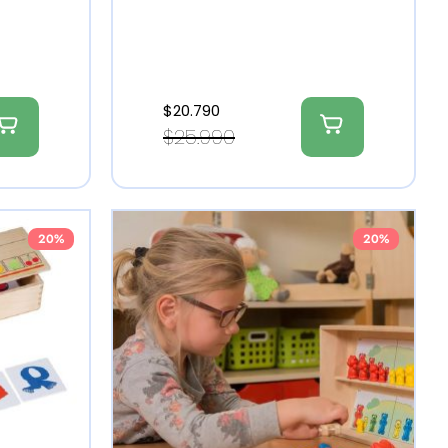
$
20.790
$
25.990
20%
20%