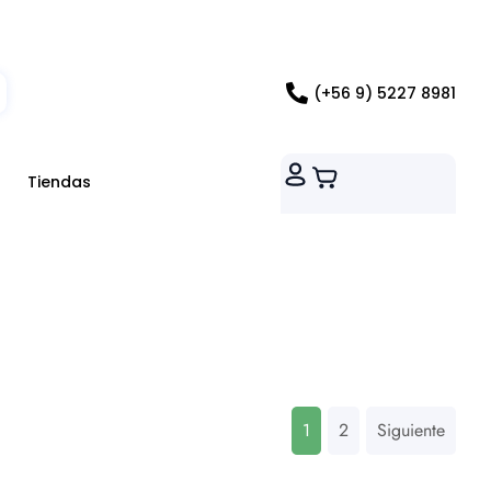
ados RM
(+56 9) 5227 8981
Tiendas
1
2
Siguiente