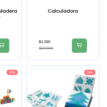
 Madera
Calculadora
s
$
2.390
$
2.990
20%
20%