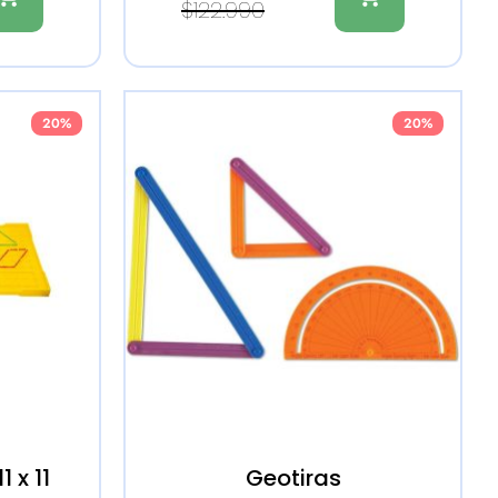
$
122.990
20%
20%
 x 11
Geotiras