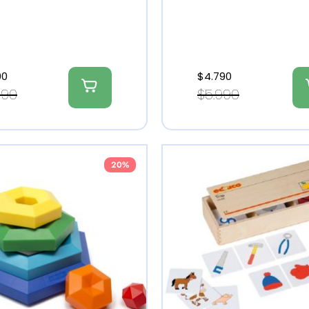
90
$
4.790
990
$
5.990
20%