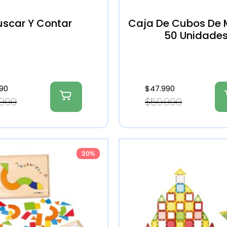
uscar Y Contar
Caja De Cubos De
50 Unidade
190
$
47.990
.990
$
59.990
20%