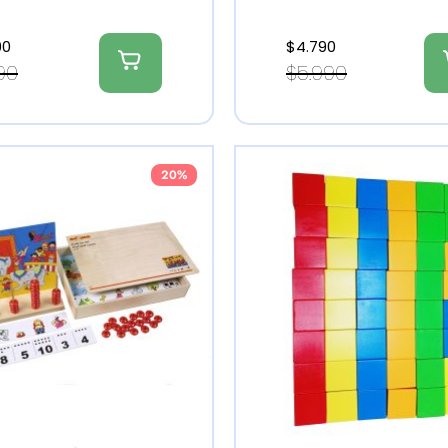
90
$
4.790
990
$
5.990
20%