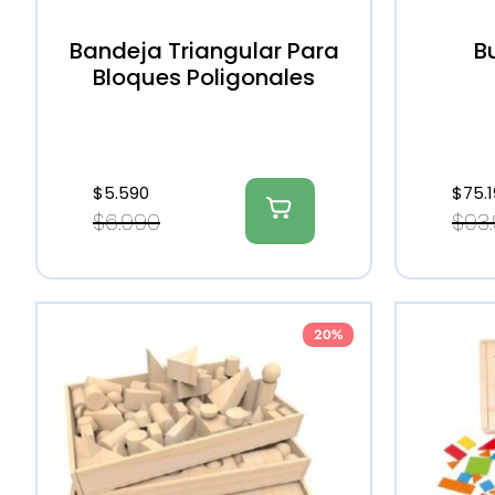
Bandeja Triangular Para
B
Bloques Poligonales
$
5.590
$
75.
$
6.990
$
93
20%