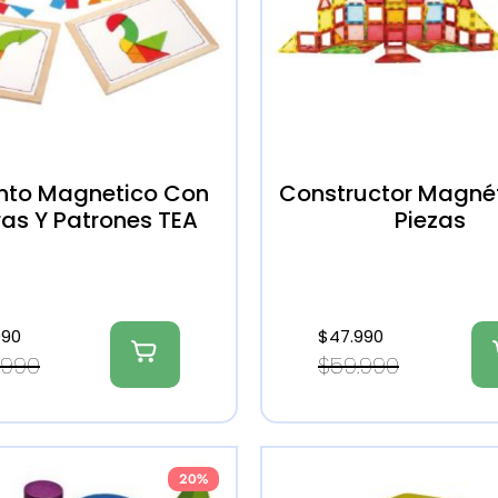
nto Magnetico Con
Constructor Magnét
ras Y Patrones TEA
Piezas
990
$
47.990
.990
$
59.990
20%