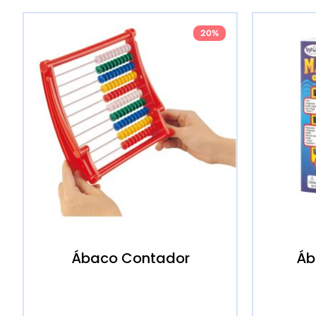
20%
Ábaco Contador
Áb