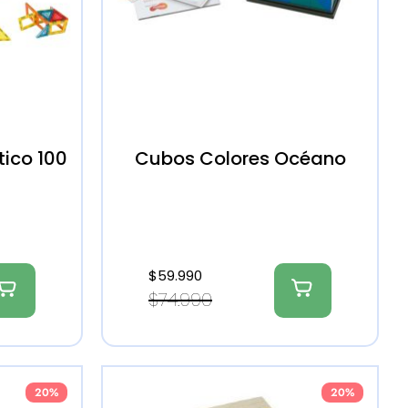
ico 100
Cubos Colores Océano
$
59.990
$
74.990
20%
20%