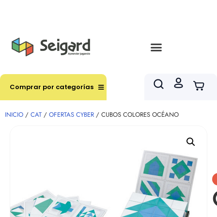
Envíos en hasta 3 horas en comunas y productos
seleccionados RM
Comprar por categorías
INICIO
/
CAT
/
OFERTAS CYBER
/ CUBOS COLORES OCÉANO