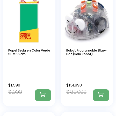
Papel Seda en Color Verde
Robot Programable Blue-
50 x 66 cm.
Bot (Solo Robot)
$
1.590
$
151.990
$
1.990
$
189.990