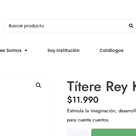
 en hasta 3 horas en comunas y productos seleccion
nes Somos
Soy Institución
Catálogos
Títere Rey
$
11.990
Estimula la imaginación, desarroll
para cuenta cuentos.