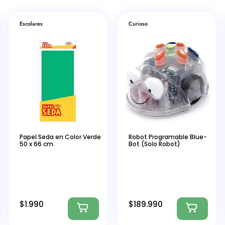
Escolares
Curioso
Papel Seda en Color Verde
Robot Programable Blue-
50 x 66 cm.
Bot (Solo Robot)
$
1.990
$
189.990