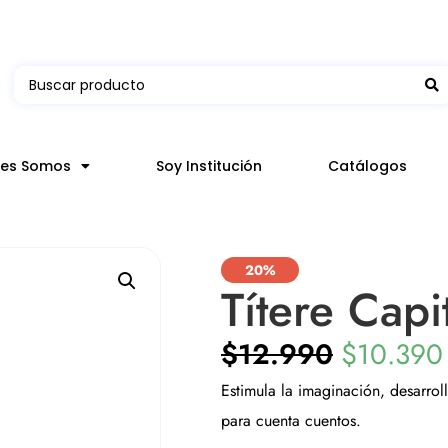
 en hasta 3 horas en comunas y productos seleccion
nes Somos
Soy Institución
Catálogos
20%
Títere Cap
$
12.990
$
10.390
Estimula la imaginación, desarroll
para cuenta cuentos.