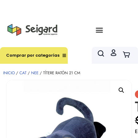
Envíos en hasta 3 horas en comunas y productos
seleccionados RM
Comprar por categorías
INICIO
/
CAT
/
NEE
/ TÍTERE RATÓN 21 CM
E