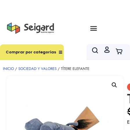
Envíos en hasta 3 horas en comunas y productos
seleccionados RM
Comprar por categorías
INICIO
/
SOCIEDAD Y VALORES
/ TÍTERE ELEFANTE
E