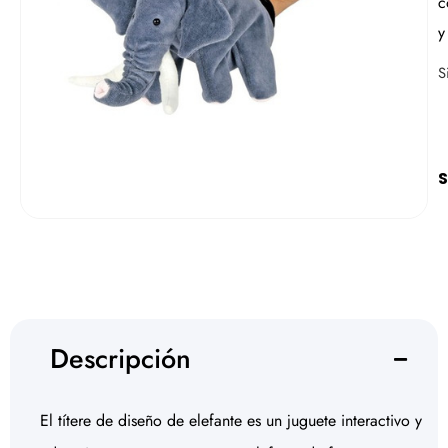
c
y
S
S
Descripción
El títere de diseño de elefante es un juguete interactivo y