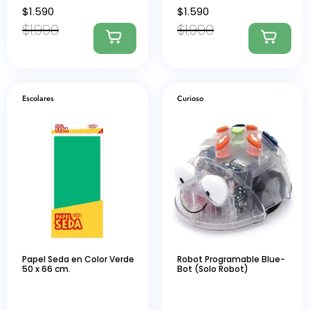
$
1.590
$
1.590
$
1.990
$
1.990
Escolares
Curioso
Papel Seda en Color Verde
Robot Programable Blue-
50 x 66 cm.
Bot (Solo Robot)